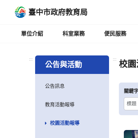
跳
臺中市政府教育局
到
主
要
內
單位介紹
科室業務
便民服務
容
區
:::
:::
校園
公告與活動
公告訊息
關鍵
教育活動報導
校園活動報導