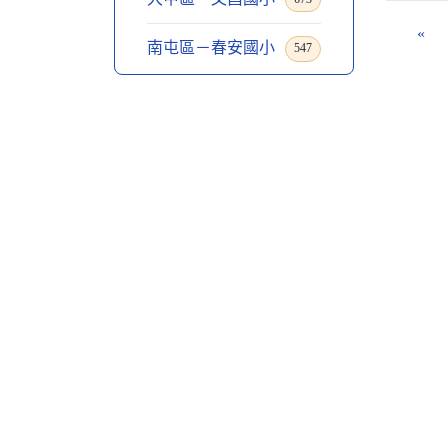
«
南屯區－春安國小
547