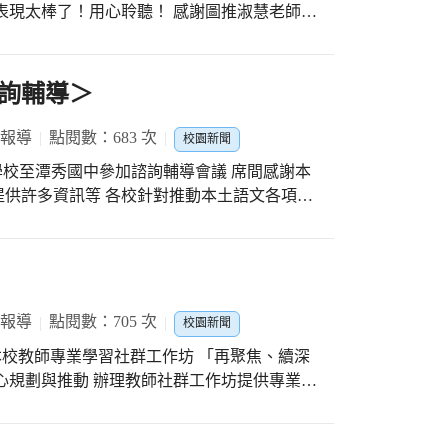
表現太棒了！用心聆聽！ 感謝圖推淑慧老師的
推動三好運動 從孩子們的專注眼神表示演出成
待喔！
詢輔導＞
 報導
點閱數：683 次
校園新聞
幾所學校至潭秀國中參加諮詢輔導會議 席間感謝本
供許多資訊等 各校針對推動本土語文各項推
寶齡組長事前網站內容建置豐富 上臺報告也很
員的幾句話做結語 本土教育有用心 臺灣文化
化繼續傳落來
 報導
點閱數：705 次
校園新聞
週三是本校教師專業學習社群工作坊 「再聚焦、續深
心規劃與推動 辦理教師社群工作坊提供專業對
境 發展社群扶植與輔導支持系統 感謝潭陽大
（三）第二次教師專業社群的記錄本有六組社群工