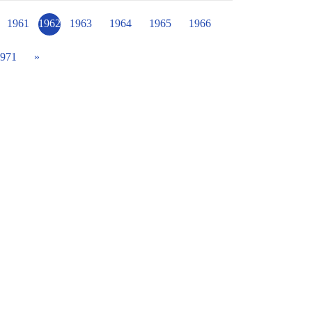
選曲演奏更是達到高潮 氣勢磅礡、餘音繞樑、
懈 最後我們從7位評審獲得91.72分榮獲特優
1961
1962
1963
1964
1965
1966
很辛苦但回憶起來是甜美 期間要特別感謝許多
不餒」～好還要更好！ 希望疫情不要再攪局讓
971
»
賽（因為已停辦二年） 潭陽藝才班繼續努力