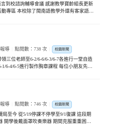
本土語言到校諮詢輔導會議 感謝教學寶齡組長更新
動專區 本校除了閩南語教學外還有客家語、
有授課老師的用心指導與推動 只要我們用心，
序漸進、統整合一」 讓學生「樂於學習♡健康
 報導
點閱數：738 次
校園新聞
三位老師至6-2/6-6/6-3/6-7各進行一堂自造
-1/6-4/6-5進行製作胸章課程 每位小朋友先從
都有2-3個完成胸章作品 下午第一大節感謝
6班級關心小朋友們製作情形 感謝各班級導師的協
任代表 感謝潭秀國中用心規劃的課程活動
 報導
點閱數：746 次
校園新聞
至今 從5/19停課不停學至9/1復課 這段期
器 開學後戴面罩吹奏樂器 期間克服重重困難
錯 今日正式比賽時潭陽孩子們脫胎換骨 從指