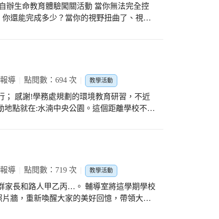
老師一整天的照顧，還有善心人士贊助經費，
醫護類課程設計，提出好奇與疑問，講師在活
校外教學。
，你還能完成多少？當你的視野扭曲了、視線
很積極啊！是的！今天的活動是自由參加，這
多少日常的動作？ 新光國中推動生命教育的
喜歡五專的學制、醫護的科別，果然有主動意
遇到不順遂的情境時，保持正向與正念的人生
佳璿組長聯繫今日的講座，感謝三導鼓勵班上
師與學長姐，設計四種不同的關卡，讓新光的
的餅乾小禮物，被現場搶答的孩子全部領光
體發生缺損時、或者因為年華老去而身體退化
害的！
難的任務。 珍愛自己身體的美好，珍惜生命
 報導
點閱數：694 次
教學活動
體的構造、身體器官的設計，都讓我們更豐富
行； 感謝!學務處規劃的環境教育研習，不近
的世界裡，簡單的釣魚遊戲，會變成這麼難的
動地點就在:水湳中央公園。這個距離學校不到
，你就無法完成簡單的套圈圈動作。」 在一場
夯景點之一，透過進修活動來個漫步巡禮，感
，不僅僅是試探了生涯的議題，也透過仁德醫
識性的氛圍中快樂享受學習。 水湳機場遷址
貴、身體功能正常發揮的美好，感謝輔導室孟
畫規劃，將綠色開放空間配置在園區中央，形
導師跟著班上的孩子，一關一關的叮嚀與下場
中央公園。大家從「全家」出發，沿著藍線
驗，培養人生正念！」成功！
一路往北，然後再繞動態體驗區回「全家」，
 報導
點閱數：719 次
教學活動
在心頭也! 充當導覽員的楊主任表示:我從小
群家長和路人甲乙丙…。 輔導室將這學期學校
，對中央公園的建設特別有感，這座規劃以寧
照片牆，重新喚醒大家的美好回憶，帶領大家
等功能為主的公園，歡迎大家有空多來走走，
這次公布的照片琳瑯滿目，從教務處的教師專