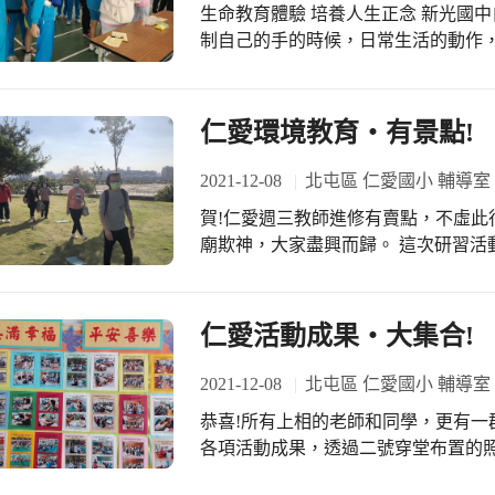
偉老師、奕平老師、亦芸老師、伊玲
生命教育體驗 培養人生正念 新光國中自辦生命教育體驗闖關活動 當你無法完全控
涯選擇的玩笑，對於今日講師提出的
終於完成今年度輔導室孩子最期待的
制自己的手的時候，日常生活的動作
動後，跟輔導室說，今天的新光孩子
遮擋了、模糊不清的時候，你還能完成
些孩子不是被安排來參與講座，而是
體驗，鼓勵我們的孩子，在生活中遭
願的孩子，就是不一樣。 感謝輔導室
觀，我們聯繫的仁德醫護專科校的老
仁愛環境教育‧有景點!
有意願的孩子來參加，今日講師準備
孩子，體驗身體健康的重要性，當身
光，關於吃，新光的孩子，也是很厲
時，那些原本很簡單的動作，變成了困
2021-12-08
北屯區 仁愛國小 輔導室
的可貴，上天賦予我們的任何一項身
賀!仁愛週三教師進修有賣點，不虛此
的體會生活中的每一刻。 「原來弱視
廟欺神，大家盡興而歸。 這次研習活
闖關。」 「原來肌無力或者手受了傷
一公里的景點，是新近遠近馳名的最
生命教育的體驗活動中，新光的孩子
覺真不錯，讓大夥兒在充滿藝術性及知
護精心設計的關卡，感受到生命的可
後，這塊經貿生態園區範圍依都市計
仁愛活動成果‧大集合!
欣老師聯繫這樣的體驗資源，二年級
成一個大型、蜿蜒全區、貫穿南北的
跟著體驗，新光國中～ 「生命教育體
走，走過多個網美景點，越過敦化路
2021-12-08
北屯區 仁愛國小 輔導室
陽光雖強，但不覺炎熱，只有暖暖感覺
恭喜!所有上相的老師和同學，更有一
就在水湳長大，看著飛機起飛、降落
各項活動成果，透過二號穿堂布置的
適、生態、滯洪、減災、減碳及遊憩
重溫舊夢，回味曾有過的生活印記。 
裡面景點真不錯!