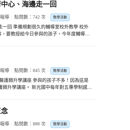
子，利用社團活動時間，一次又一次排演，背
術中心、海邊走一回
有愛國小」的故事－自白，完整原汁原味呈
故事，一幕又一幕，著實令人感動！ 忠孝戲
 報導
點閱數：742 次
教學活動
，但是指導老師編寫劇本的功力正是戲劇精髓
走一回 準備規劃很久的輔導室校外教學 校外
感動，然後這一個個的小感動渾然串成大感
容，要教授給今日參與的孩子，今年度輔導室
社指導老師簡貝貝及安利老師，對忠孝孩子們
、轉車的形式，而是搭乘遊覽車，因為今天的
班級課堂學習是大不相同的，戲裡戲外都是人
術中心。 輔導室的老師，在出發前的一個
們，努力學習「演」戲的過程中，也譜出、體
各種在校外教學時，可能遇到的迷路、走失、
化中心的比賽場
港區藝術中心的參觀導覽時，要注意的參觀禮
《全國戲
在高美溼地的部份，老師針對海邊的生態，進
 報導
點閱數：845 次
全國戲劇比賽》舞台劇台中市初賽第二名(全國
教學活動
孩子跟老師說，這是他第一次來到高美溼地，
劇比賽》舞台劇台中市初賽特優(全國賽因疫情停
態導覽員，與輔導室孩子互動，有孩子表示
醫護類升學講座。 新光國中每年對五專學制感到
！那是招潮蟹，不可以吃，不要只是想著吃
%，而這10%中，又特別對於「醫護類」有興
名店，搭配湯品，有兩位素食的孩子，還特地
然是非常小眾的族群，但是卻也是新光的孩
，讓透過分組活動，彼此照顧。 校外教學
宜老師，來到現場為30位左右的孩子，針對
正念
至也發生突發的事件----孩子腳受傷了，雖然
別的生涯進路，做了一場面對面的介紹，與其
馬上進行簡單ok蹦處理，還有還有發生
子與講師的「語錄體」，這些孩子擁有比一般
 報導
點閱數：888 次
位分享了。 感謝輔導室奕秀老師的規劃，志
教學活動
，沒有恍神迷惘在網路世界中，沒有開自己生