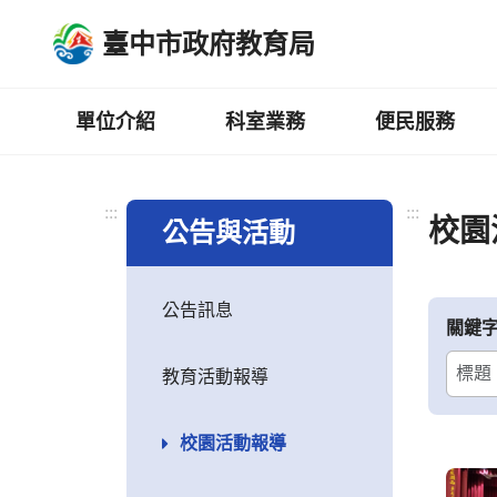
跳
臺中市政府教育局
到
主
要
內
單位介紹
科室業務
便民服務
容
區
:::
:::
校園
公告與活動
公告訊息
關鍵
教育活動報導
校園活動報導