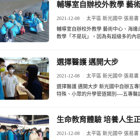
年，由一群喜愛故事、熱愛演戲的孩
輔導室自辦校外教學 藝
台詞、練聲音、動作、表情等，將「
現，看到孩子們認真努力、流暢的詮釋
2021-12-08
太平區 新光國中 張易書
劇社雖然沒有華麗的舞台背景或道具
輔導室自辦校外教學 藝術中心、海邊
所在，總是能細膩刻劃每一環節的小
教學「不是玩」，因為有超級多的內
動，觸動在場評審及觀眾。 感謝戲劇
自辦校外教學，沒有採用練習搭公車
的用心培育，在社團裡面的學習和在
校外教學，我們要去高美溼地與港區藝
生，相信這群「忠孝戲劇魂」的孩子
月，就開始寫計畫，練習分組，操作
選擇醫護 邁開大步
驗出一段段刻骨銘心又耐人尋味的成長故事！ #今天在葫蘆墩文
吵架等等狀況，也練習在博物館中、
外，恰好有媒體採訪忠孝國小戲劇社喔！ #忠孝戲劇社年年獲獎： 108年度
儀，甚至還要練習如何適當的提問。 
2021-12-08
太平區 新光國中 張易書
劇比賽》舞台劇優等獎 108學年度《
行學習單的設計與操作，有些參與的
賽因疫情停辦) 109學年度《全國戲
選擇醫護 邁開大步 新光國中自辦五專醫護類升學講座 參與的孩子不多！因為這是
木棧道上，輔導室的老師馬上化身生
辦) #忠孝國小社團
特殊、小眾的升學管道類別----五專
「螃蟹這麼小隻，怎麼吃？」「同學
興趣的孩子，佔畢業生的比例約為10
～」，中午輔導室也規劃的清水米糕
趣的孩子，比例佔全體的6%左右，雖
為了他們另外訂購素食，五位老師帶隊
子，輔導室聯繫五專醫護類的講師林佳
生命教育體驗 培養人生
中，有好玩的事，也有搞笑的事情，甚
五專醫護類的學制、課程的設計與科
是小小傷口，不過輔導室早就有準備，
說今天日一場講座，不如說是新光孩
2021-12-08
太平區 新光國中 張易書
了……這可是輔導室的祕密，就不跟各
同學，更明確的目標，更明確的想法