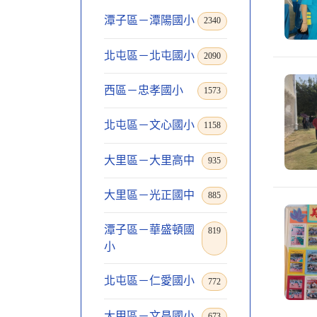
潭子區－潭陽國小
2340
北屯區－北屯國小
2090
西區－忠孝國小
1573
北屯區－文心國小
1158
大里區－大里高中
935
大里區－光正國中
885
潭子區－華盛頓國
819
小
北屯區－仁愛國小
772
大甲區－文昌國小
673