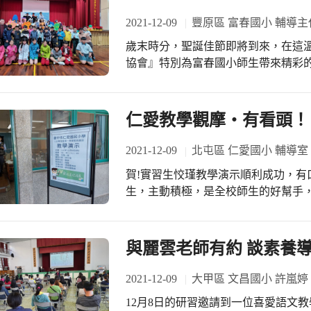
2021-12-09
豐原區 富春國小 輔導主
歲末時分，聖誕佳節即將到來，在這
協會』特別為富春國小師生帶來精彩
的主題「小狗」來演出《狗狗天堂》
特別是孩子，「對父母來說或許只是
的失落。」因此，大人對於孩子的犯
仁愛教學觀摩‧有看頭！
是無條件的愛，不會因為犯錯就不愛孩子。 《狗狗天堂》劇中的黑狗幫
曾經因為咬傷了大主人而怕被責罰逃
2021-12-09
北屯區 仁愛國小 輔導室
牠帶著黑狗幫躲避捕狗大隊的追捕，
賀!實習生恔瑾教學演示順利成功，有口皆碑。 高人氣的恔瑾老師
尋找家人，而尋找到了小白的「小主
生，主動積極，是全校師生的好幫手
其他5隻流浪狗。捕狗大隊的動作驚
觀摩座位坐滿了同仁，足見他是個相
走失多年的白白。白白對著大主人唱
和他玩在一起呢! 這次數學課演示的主題是《面積》，進行複合圖的拆解方式時，學
犯的錯能再次被原諒。」大主人也在
生的高創意證明平時的熱絡互動成果
與麗雲老師有約 談素養
的愛不因為牠當初的犯錯而減少半分，相逢
學生的腦海中卻是「波濤洶湧」哩! 座談會上佳評如潮，真的有長江後浪推前浪的感
芊又感動的說：今天的戲劇表演很精
動。輔導秉慧老師對其讚佩之餘，也
2021-12-09
大甲區 文昌國小 許嵐婷
物。內容真的是好溫馨感人！ 602王奕琦也說：所有動物都是有生命的，也非常獨
場教學演示:有看頭!
特及可愛，如果選擇照顧牠，就要好好愛護
12月8日的研習邀請到一位喜愛語文