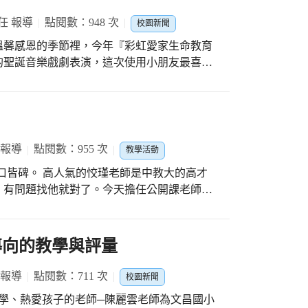
任 報導
點閱數：948 次
校園新聞
溫馨感恩的季節裡，今年『彩虹愛家生命教育
的聖誕音樂戲劇表演，這次使用小朋友最喜歡
，述說每個人都難免犯錯，需要別人的原諒，
罵一頓，但對孩子來說可能就成了刻在心版上
錯應更加包容，並適時地讓孩子知道父母的愛
老大白白，
離家園，多年的流浪讓牠的毛髮都成了黑色，
 報導
點閱數：955 次
教學活動
也一起替因緣際會走失而加入牠們的「小白」
是中教大的高才
人」的同時，捕狗大隊也緊追在後，打算抓走
，有問題找他就對了。今天擔任公開課老師，
動了小主人的父親大主人，而大主人也一眼認出
當有人緣的實習老師，就連下課時學生都喜歡
出了多年來的心聲，「我不敢奢望有一天，我
歌詞當中向白白述說自己尋找了牠多年，對牠
，讓看似「寧靜安詳」的課程講解，在五年級
導向的教學與評量
的畫面讓不少師生都感動不已。 402邱
彩，可以讓我們學習到要珍惜生命、愛護動
恭喜他獲得許多同仁的正向回饋，紛紛表示這
 報導
點閱數：711 次
校園新聞
，不可以任意虐待或拋棄牠。 校長李秀
教學、熱愛孩子的老師─陳麗雲老師為文昌國小