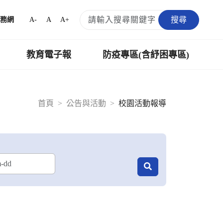
搜尋
A-
A
A+
務網
教育電子報
防疫專區(含紓困專區)
首頁
公告與活動
校園活動報導