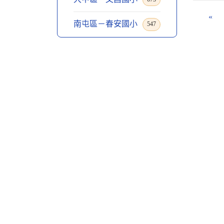
«
南屯區－春安國小
547