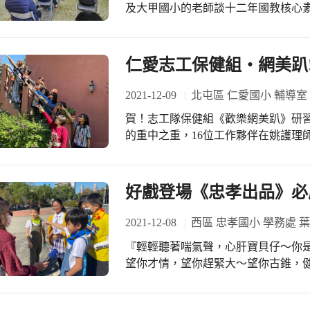
櫻表示：感謝『彩虹愛家生命教育協
及大甲國小的老師談十二年國教核心素
彩的音樂戲劇，傳送佳節福音。今天
課、閱讀寫作、班級經營，都有自己
讓孩子們學習關懷流浪犬，雖然學生
研習中，運用她活潑、生動的方式帶
習不隨意棄養，不隨意欺負，而且故
的教學與評量，強調教學評三位一體
仁愛志工保健組‧網美趴
是我們最該學習的一件事喔！
括聆聽、口語表達、寫作，當然行為表
學習重點，讓老師更了解該如何命題
2021-12-09
北屯區 仁愛國小 輔導室
動，要課程化，要注重細節，因為「
賀！志工隊保健組《歡樂網美趴》研習成長活動，
就是細節的累積」。也提醒大家，評
的重中之重，16位工作夥伴在姚護理
勉勵大家具有未來競爭力的評量，那
對師生基本醫療防護技能上不斷精進
樂從不落單，這個工作團隊堪稱志工隊的標竿典範。 防疫
理師的規畫實踐中，配合政策進行師
好戲登場《忠孝出品》必
在保健組待命執勤，肩負的責任與壓
緒張力的管道之一而已啦! 姚護理師表示：偷得浮生半日閒，難得大家撥出時間來聚
2021-12-08
西區 忠孝國小 學務處 
聚，謝謝大家，感恩大家，防疫工作
『輕輕聽著喘氣聲，心肝寶貝仔～你
望你才情，望你趕緊大～望你古錐，健
今天(12月8日)忠孝國小戲劇社25位
台中市初賽，優質精采好戲，感動人心