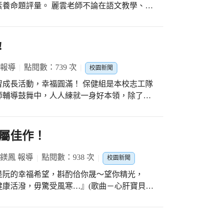
會』每年聖誕節前夕都會到富春國小來表演精
養命題評量。 麗雲老師不論在語文教學、備
的演出很精彩又有意義，期待透過劇情內容，
的一套方法，且不吝於大家分享，老師在整場
還小無法去幫忙這些流浪犬，但是我們可以學
領與會的老師了解十二年國教中關於素養導向
事中的狗狗們還會彼此關懷、互相幫助，這也
，除了紙筆評量和測驗之外，語文的評量還包
!
現更是評量的基準。 從許多類型的題目對照
，也該如何調整教學，不讓自己的教學只是活
 報導
點閱數：739 次
校園新聞
沒有細節，就沒有教學成效，所有的有效教學
幸福圓滿！ 保健組是本校志工隊
量不是在乎分數，而是為了調整教學。最後，
師輔導鼓舞中，人人練就一身好本領，除了在
才是～真的評量！
外，夥伴彼此間的情感更加和諧綿密，吃喝玩
期間，保健組志工在姚護
生各項防疫措施，每天每個時段都有兩位夥伴
屬佳作！
力相對沉重，今日的《歡樂網美趴》是舒緩情
葉鎂鳳 報導
點閱數：938 次
校園新聞
，繼續努力。
是阮的幸福希望，斟酌佮你晟～望你精光，
康活潑，毋驚受風寒…』(歌曲－心肝寶貝)
學生代表學校參加《110學年度全國戲劇比賽》
！ 忠孝戲劇社是學校課後社團，成立已經8