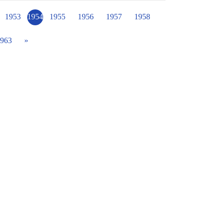
游於藝、木球隊、跆拳道隊、樂樂棒球隊、跳
的運動週，總務處和輔導室的重要事蹟亦不
1953
1954
1955
1956
1957
1958
 輔導室許主任表示:在全校緊鑼密鼓持續加強
其在靜態情境佈置上，大家都希望發揮潛在課
963
»
成果與大家分享，謝謝大家!