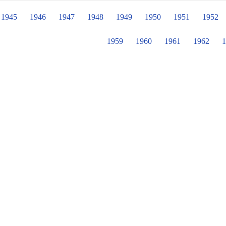
業成長、萬聖節出發，學務處的廣達
繩隊、流感疫苗、健檢…，到剛落幕
1945
1946
1947
1948
1949
1950
1951
1952
少，還有志工隊及幼兒園來搏版面哩!
防疫氛圍中，各處室活動不打烊，尤
1959
1960
1961
1962
1
程的功能，將課程教學與學生學習活動