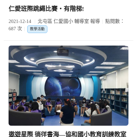
仁愛班際跳繩比賽‧有階梯!
2021-12-14
北屯區 仁愛國小 輔導室 報導
點閱數：
687 次
教學活動
遨遊星際 徜徉書海—協和國小教育訓練教室