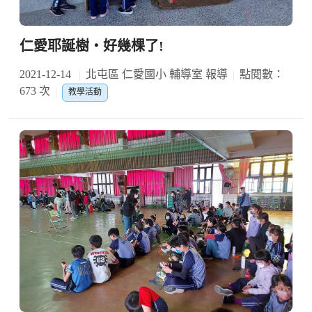
仁愛耶誕樹‧好幾棵了!
2021-12-14
北屯區 仁愛國小 輔導室 報導
點閱數：
673 次
教學活動