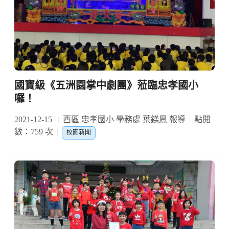
國寶級《五洲園掌中劇團》蒞臨忠孝國小
囉！
2021-12-15
西區 忠孝國小 學務處 葉鎂鳳 報導
點閱
數：759 次
校園新聞