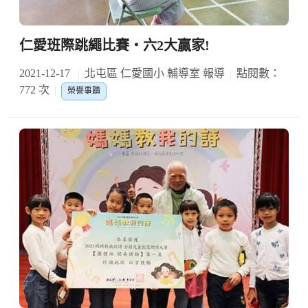
仁愛班際跳繩比賽‧六2大贏家!
2021-12-17
北屯區 仁愛國小 輔導室 報導
點閱數：
772 次
榮譽事蹟