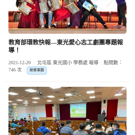
教育部環教快報—東光愛心志工劇團專題報
導！
2021-12-20
北屯區 東光國小 學務處 報導
點閱數：
746 次
榮譽事蹟