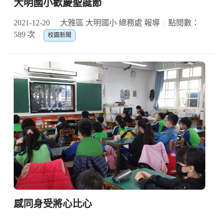
大明國小歡慶聖誕節
2021-12-20
大雅區 大明國小 總務處 報導
點閱數：
589 次
校園新聞
感同身受將心比心