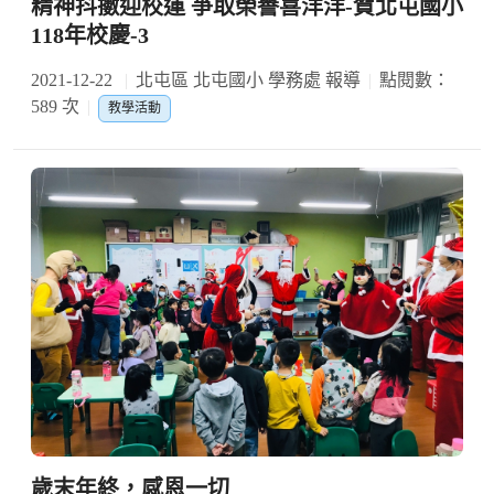
精神抖擻迎校運 爭取榮譽喜洋洋-賀北屯國小
118年校慶-3
2021-12-22
北屯區 北屯國小 學務處 報導
點閱數：
589 次
教學活動
歲末年終，感恩一切