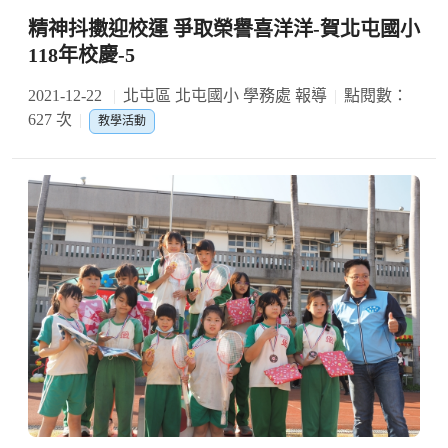
精神抖擻迎校運 爭取榮譽喜洋洋-賀北屯國小
118年校慶-5
2021-12-22
北屯區 北屯國小 學務處 報導
點閱數：
627 次
教學活動