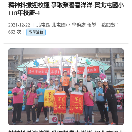
精神抖擻迎校運 爭取榮譽喜洋洋-賀北屯國小
118年校慶-4
2021-12-22
北屯區 北屯國小 學務處 報導
點閱數：
663 次
教學活動