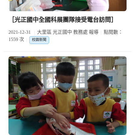
［光正國中全國科展團隊接受電台訪問］
2021-12-31
大里區 光正國中 教務處 報導
點閱數：
1559 次
校園新聞