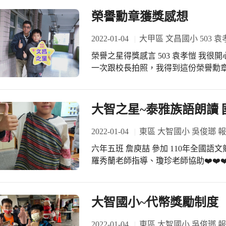
正的歷程
榮譽勳章獲獎感想
2022-01-04
大甲區 文昌國小 503 袁
榮譽之星得獎感言 503 袁孝愷 我很開心得到這一枚榮譽勳章，因為這是我人生中第
一次跟校長拍照，我得到這份榮譽勳
同學們在接下來的學習生涯也能繼續
大智之星~泰雅族語朗讀 
2022-01-04
東區 大智國小 吳俊瑯 
六年五班 詹庾喆 參加 110年全國語文競
羅秀蘭老師指導、瓊珍老師協助❤️❤️❤
大智國小~代幣獎勵制度
2022-01-04
東區 大智國小 吳俊瑯 