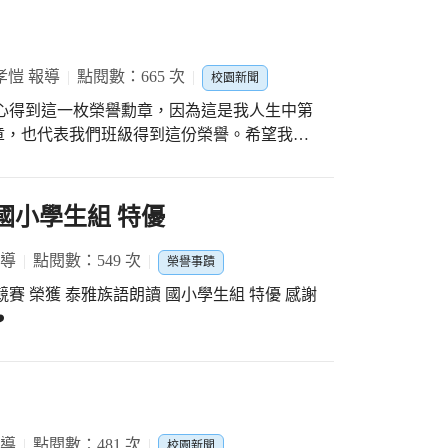
孝愷 報導
點閱數：665 次
校園新聞
章，也代表我們班級得到這份榮譽。希望我和
獲得這樣的榮耀。
國小學生組 特優
報導
點閱數：549 次
榮譽事蹟
賽 榮獲 泰雅族語朗讀 國小學生組 特優 感謝
️
報導
點閱數：481 次
校園新聞