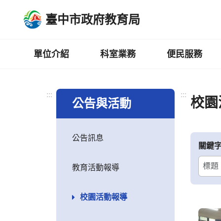
跳
臺中市政府教育局
到
主
要
內
單位介紹
科室業務
便民服務
容
區
:::
:::
校園
公告與活動
公告訊息
關鍵
教育活動報導
校園活動報導