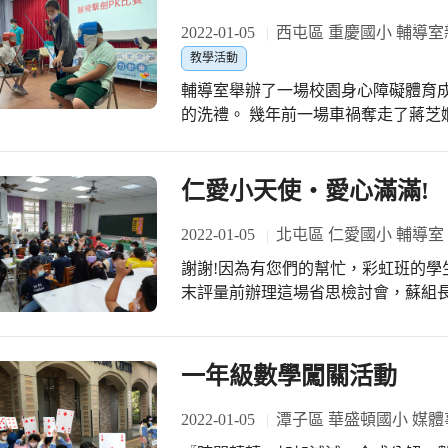
2022-01-05
西屯區 重慶國小 輔導室
教學活動
輔導室舉辦了一場校園身心障礙體育
的洗禮。 幾年前一場車禍奪走了蔣芝
原本的工作，受傷後的蔣老師非常傷心
正向的蔣老師努力復健讓自己站立，
一同遶境，看看台灣的美，還參加擊劍
仁愛小天使‧愛心滿滿!
在輪椅度日的時日，就像不能飛翔的
法靈活飛翔，只能靜靜等死，垂死的
2022-01-05
北屯區 仁愛國小 輔導室
落，靜靜等待新喙長出來，爪子一根
謝謝!因為有您們的幫忙，彩虹班的學
重新長出新嫩的羽毛，老鷹將再次展翅
末評量前辦理這場省思檢討會，蘇組
蔣老師做到了，沒有躲在陰暗角落抱
上特教生的好朋友、老師的小幫手，
重新適應新的雙腳，善用雙手與身軀
是一群有善心，並將之付諸行動的愛心
向卓越的自己。 蔣老師的到來，見證
使們，他們除了要先把自己照顧好，
一年級數學闖關活動
中的血淚，硬是在每天轉陀螺的忙碌
要有一位服務天使，一年一班的賴生
經驗，習慣固定的模式，眼下我們不
找了五位小天使來幫助，順便以拉近和
2022-01-05
潭子區 華盛頓國小 媒體
對生命的熱情!
出現在會場時，免不了引起一股小騷