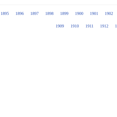
閱讀可以帶來平靜的心境、減少壓力並
動閱讀??? 感謝愛閱讀的孩子為自己預約無限美麗的未
1895
1896
1897
1898
1899
1900
1901
1902
了嗎？ 歡迎你一同加入愛閱讀的行列?
1909
1910
1911
1912
1