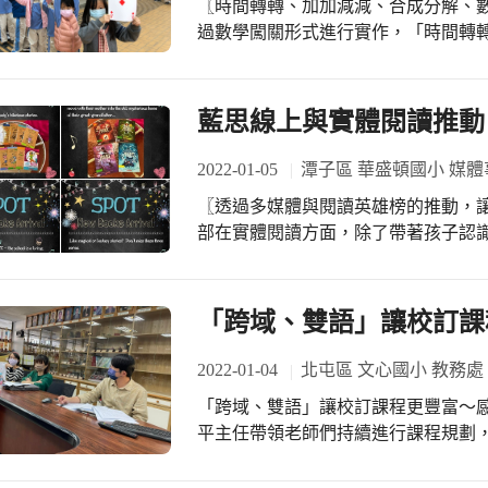
〖時間轉轉、加加減減、合成分解、數字排
還讚佩大家從小就有行善助人的心，
過數學闖關形式進行實作，「時間轉
美好未來。 資料組文偉組長表示:愛心小天使是彩虹班學生的小老師，因為有他們的
出指定時間；走到「加加減減」關，
時時從旁協助，這些慢飛天使才有機
「童話王國撲克牌」，為手中牌卡找尋
天使在級任的指導下，把班上的特教生
序。 小朋友開心的和數學玩遊戲，用成串的笑聲在活動中印證學習成果，也譜出暖
藍思線上與實體閱讀推動
暖冬陽裡最美的數學樂章。
2022-01-05
潭子區 華盛頓國小 媒體
〖透過多媒體與閱讀英雄榜的推動，讓孩子
部在實體閱讀方面，除了帶著孩子認
閱讀的樂趣，為了滿足不同閱讀喜好
配簡單文字介紹，投放於校內多媒體事
上閱讀方面，我們也製作了每月Lexile線上閱
「跨域、雙語」讓校訂課
是the most quizzes take
習，也更能激勵孩子們勤奮閱讀喔！
2022-01-04
北屯區 文心國小 教務處
「跨域、雙語」讓校訂課程更豐富～
平主任帶領老師們持續進行課程規劃，更感
伴們，不僅持續設計規劃國際文心、
程，這學期更融入雙語課程，讓文心的