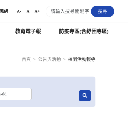
搜尋
A-
A
A+
務網
教育電子報
防疫專區(含紓困專區)
首頁
公告與活動
校園活動報導