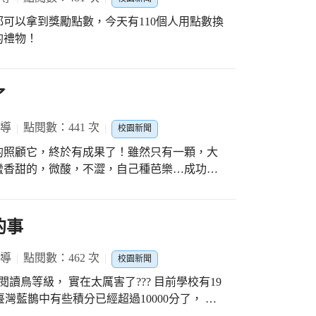
可以拿到獎勵點數，今天有110個人用點數換
禮物￼！
了
報導
點閱數：441 次
校園新聞
的照顧它，終於有成果了！雖然只有一顆，大
蠻香甜的，微酸，不澀，自己種芭樂…成功！
多果實，與更多人分享！
的事
報導
點閱數：462 次
校園新聞
， 實在太厲害了??? 目前學校有19
9隻臺灣藍鵲中有些積分已經超過10000分了， 仍