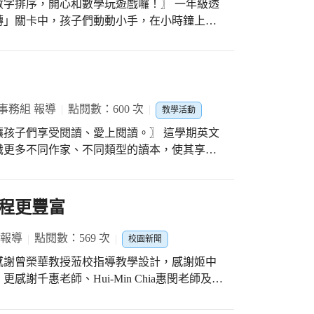
序，開心和數學玩遊戲囉！〗 一年級透
將來一定會有更多朋友，大家共同快樂地迎向
轉」關卡中，孩子們動動小手，在小時鐘上轉
再用積木進行具體加減運算；還有最好玩的
會成為校園中最快樂的一群，看到低年級的小
組合成10的好夥伴，再進行同花色的數字排
照顧得那麼好，更是不容易呀!謝謝大家!
事務組 報導
點閱數：600 次
教學活動
們享受閱讀、愛上閱讀。〗 這學期英文
識更多不同作家、不同類型的讀本，使其享受
的小書蟲們，我們也將最新採買的英文圖書搭
務機，讓孩子們能夠掌握新書上架訊息。 線
讀英雄榜，不論是the most words read或
程更豐富
n，各年級、各班級都有非常亮眼的閱讀成果。透過典範學
 報導
點閱數：569 次
校園新聞
感謝曾榮華教授蒞校指導教學設計，感謝姬中
謝千惠老師、Hui-Min Chia惠閔老師及夥
美藝文心課程，並於每學期共備設計跨領域課
校訂課程更豐富多元。 #課程是不斷滾動修