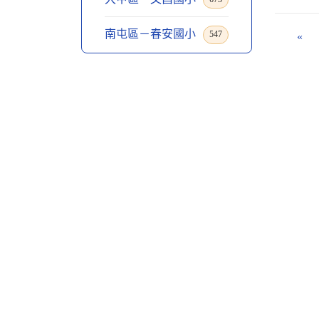
南屯區－春安國小
547
«