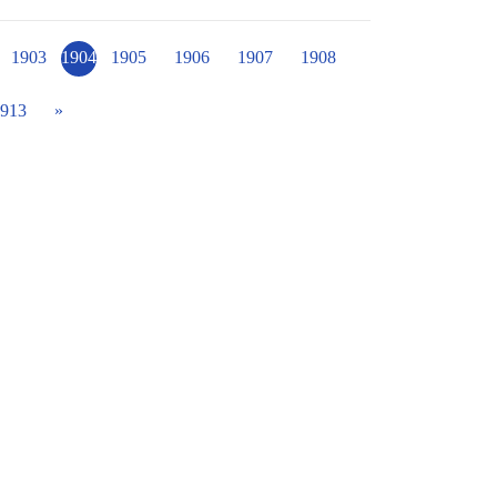
讓人保持正面思想。 感謝老師和家長用心推
來? 親愛的孩子，你今天閱讀
1903
1904
1905
1906
1907
1908
?? 讓我們持續熱愛閱讀、享受閱讀！
913
»