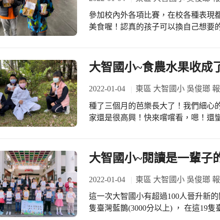
參加校內外各項比賽，在校各種表現都
美食￼喔！認真的孩子可以換自己想要的
大智國小~食農水果收成
2022-01-04
東區 大智國小 吳俊瑯 
種了三個月的芭樂長大了！我們細心
家還是很高興！快來嚐嚐看，嗯！還
希望芭樂樹在我們的照顧下能夠結更
大智國小~閱讀是一輩子
2022-01-04
東區 大智國小 吳俊瑯 
這一次大智國小有超過100人晉升新的閱讀鳥等級
隻臺灣藍鵲(3000分以上) ， 在這1
然熱愛閱讀、持續積極認證，超級棒? 閱讀可以增加詞彙量、提升語言精細程度，