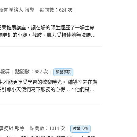
新聞聯絡人 報導
點閱數：624 次
成果推展講座，讓在場的師生經歷了一場生命
嫻老師的小腿，截肢、肌力受損使她無法勝任
，度日如年，前進一步都異常艱辛!還好樂觀
還嘗試運動改變自己，不僅騎著電動車與媽祖
比賽，享受一瞬間攻擊的爆發力。 蔣老師困
老鷹，喙太長太彎抓不到獵物，毛太重太厚無
老鷹如果願意忍受痛苦用喙敲擊岩石，老喙脫
 報導
點閱數：682 次
榮譽事蹟
一根拔掉，等待新爪子長出，毛一根根拔掉，
生才能更享受學習的歡樂時光。 輔導室趕在期
飛翔。 這是一個十分痛苦的更新過程，但是
長引導小天使們寫下服務的心得…。他們是班
怨，而是經歷一次次痛苦的復健，裝上義肢，
任務就是守護這些需要特別關照的同學。他們
，坐在擊劍的輪椅上，劍擊直刺，又是一次邁
小天使。 最難能可貴的是一年級的愛心小天
了浴火重生的歷程，擊劍的樂趣，沖淡了過程
還要學習服務同學，學校建議每個特教生至少
中注入一個鮮活的泉眼。過去我們習慣舊有的
，除了有教助員及志工協助外，宋老師一口氣
斷學習，接受正向的人事物的洗禮，燃起我們
同學的感情、默契。 當施校長巡視校園突然
事務組 報導
點閱數：1014 次
教學活動
動，不但帶給這些小天使最大的精神鼓舞外，