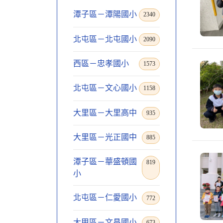
潭子區－潭陽國小
2340
北屯區－北屯國小
2090
西區－忠孝國小
1573
北屯區－文心國小
1158
大里區－大里高中
935
大里區－光正國中
885
潭子區－華盛頓國
819
小
北屯區－仁愛國小
772
大甲區－文昌國小
673