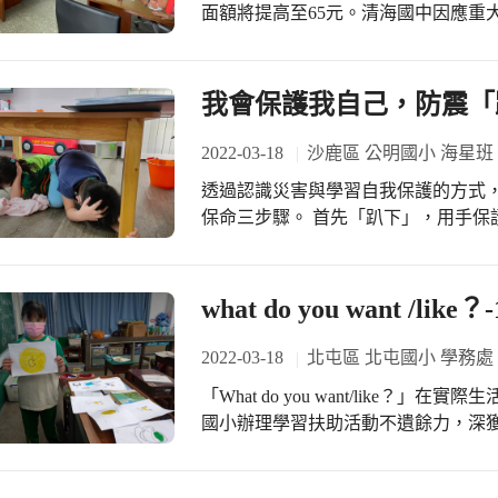
面額將提高至65元。清海國中因應重
約，於17日重新辦理安心午餐券聯合招標採購案招標
如： 7-ELEVEN、全家、萊爾富
便領劵學生前往兌換。上午9時，由工作
我會保護我自己，防震「
時，由投標廠商依送達順序進行簡報
加碼回饋方案，面額為65元的安心午餐
2022-03-18
沙鹿區 公明國小 海星班
承辦人徐絲琦指出，未來將組成訪視
透過認識災害與學習自我保護的方式
格及內容，適時檢討與因應。 簡報後進行委員提問，問題均集中在「蔬果類選擇較
保命三步驟。 首先「趴下」，用手保
少，是否能以促銷方案提供？」、「
桌子的「掩護」下，一隻手抓緊、抓
值？」、「促銷優惠商品是否能兼顧
以致在地震搖晃的過程中，「穩住」
及營養均衡完整，並提醒廠商注意學生身體健康和
並能避免被掉落物砸傷身體。 除此之
what do you want /like？-
調整「安心午餐券」政策，讓弱勢學
企鵝班與海星班，亦在學校行政同仁
標超商用心設計各種套餐組合及優惠
散原則，就地遠離可能有倒塌危險的
2022-03-18
北屯區 北屯國小 學務處
外，也提供學生更多元選擇，享用兼
以手抱頭進行立即的基礎掩護。從小
「What do you want/like？」在實際生活情境中應用英語，強化學生英語素養，北屯
國小辦理學習扶助活動不遺餘力，深
的活動外，更有「我拼音 你畫圖」的單元，讓學生字圖合一，提升學習成效。國民
小學及國民中學補救教學(學習扶助)