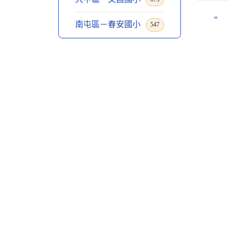
«
南屯區－春安國小
547