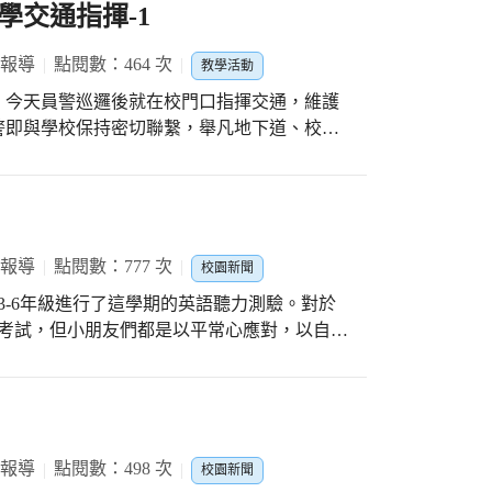
)、數學及英語科等基礎學科 應具備的基礎知
學交通指揮-1
學生學力發展現況，對應基本學習內容，規劃
與教材選用參考， 期能即時協助學生學習、縮
 報導
點閱數：464 次
教學活動
，今天員警巡邏後就在校門口指揮交通，維護
警即與學校保持密切聯繫，舉凡地下道、校門
有勞員警巡邏淤安全維護，再一次感謝轄區員
。
 報導
點閱數：777 次
校園新聞
3-6年級進行了這學期的英語聽力測驗。對於
的考試，但小朋友們都是以平常心應對，以自己
聯絡簿裡頭，並從3年級以來，小朋友們依照教
次的週考，循序漸進的認識了這些單字。因
餘。各班級成績優良的同學，可以得到教務處
 報導
點閱數：498 次
校園新聞
頭了，因此這個模式的進行，小朋友們都已非