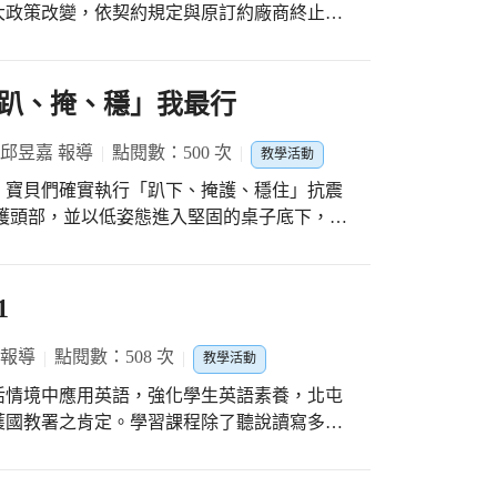
大政策改變，依契約規定與原訂約廠商終止合
事宜。 此次招標作業各大超商
、OK及楓康超市等均參與投標，據點遍及全市，方
小組進行審標，過程全程公開透明。 下午2
趴、掩、穩」我最行
，回應政府照護弱勢學生美意，每家超商提供
券，可實際兌換到74至75元的餐食。教育局
 邱昱嘉 報導
點閱數：500 次
教學活動
小組，派員持續追蹤各大超商所販售的餐食價
，寶貝們確實執行「趴下、掩護、穩住」抗震
護頭部，並以低姿態進入堅固的桌子底下，在
組合餐設計是否考慮熱量需求及營養價
穩桌腳、另一隻手護住人體最脆弱的頭頸部，
營養與健康？」…等問題，著重食品衛生安全
保護身體的桌子不被震離，同時保護頭頸部，
生長發展。 臺中市政府與時俱進
外，防災警報響起時正在操場進行晨間活動的
1
生在寒暑假及例假日都能正常享用午餐，各得
的指導下，遵守「不推、不跑、不語」三大疏
加價購商品，除了讓學生能兌換到超值餐點之
設施物件，立即尋找空曠地區就地蹲低身體並
 報導
點閱數：508 次
具時令變化及健康安全的假日午餐。
教學活動
建立防災意識，自我保護我最行！
獲國教署之肯定。學習課程除了聽說讀寫多元
基本學習內容（下稱基本學習內容），係針對