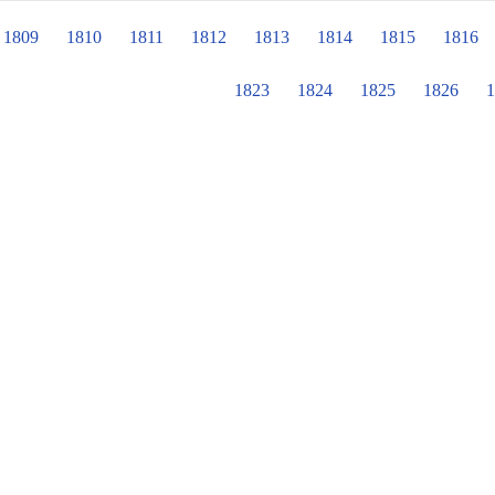
公如何努力的過程。 老師帶著寶貝出
活，選擇當「製香」學徒，努力的學
1809
1810
1811
1812
1813
1814
1815
1816
公不斷研發改變、改進，阿公讓香品做
朋友收穫滿滿，因為我們都是第一次
1823
1824
1825
1826
1
正向故事。