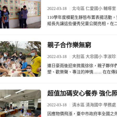
2022-03-18
北屯區 仁愛國小 輔導室
110學年度模範生靜態布置表揚活動，完成了。 觀眾在哪裡，掌
組長先讓這些優秀兒童公開亮相，在
們的績優表現都是全校學生的標竿典範! 下課時，低年級學生最捧場，這些榮譽
為他們玩耍時另一注目的焦點，當然也
多言的吳生看著自己的照片，見到級
親子合作樂無窮
有點受寵若驚，表示自己沒有那麼棒，要學的東西
公開表揚是落實學校榮譽制度的具體
2022-03-18
大肚區 大忠國小 李淑珍
任感，千萬別小看這潛在效益喔!恭喜
連日豪雨後迎來微風徐徐，親子夥伴們
塑、歡樂聲、專注的神情…… 在在傳
姨…… 孩子們樂於和家人們共處、 
有家長陪伴的同時，更能激盪出令人驚
讓我們有機會成為夥伴學校 辦理親子
超值加碼安心餐券 強化
2022-03-18
清水區 清海國中 學務處
因應物價飛漲，臺中市政府率全國之先