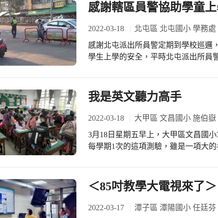
國民中小學教育階段，學生於國語(文
感謝轄區員警協助學童上
識概念及其學力程度，提供教師依據
進行補救教學(學習扶助)的課程內容
2022-03-18
北屯區 北屯國小 學務處
減與班上同儕的學力差異。
感謝北屯派出所員警定期到學校巡邏
學生上學的安全，平時北屯派出所員
旁候車亭、國校巷街角等的安全，都
警對北屯國小師生安全的協助與幫忙
我是英文聽力高手
2022-03-18
大甲區 文昌國小 施伯嶽
3月18日星期五早上，大甲區文昌國小
每學期1次的這項測驗，雖是一項大
實力去接受考驗的心態來面對。 聽力的範圍是教育部所公布的1200字英語單字，而
文昌國小把這些單字放入自行設計的
務處安排的進度，參加每兩週安排一
＜85吋教學大電視來了＞
此，多數的小朋友們大多都能游刃有
的獎勵。 今天是第6週，我們小朋友已經進行2次的英語週考和1次的聽力測驗。這
2022-03-17
潭子區 潭陽國小 任廷芬
樣的活動在本校實施已經第十三個年