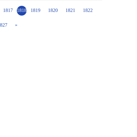
發到阿公家，阿公娓娓道來他從年輕困苦的生
習而當上老闆故事，還有「製香」的方法，阿
1817
1818
1819
1820
1821
1822
得更多元也獲得更多的好評。 今天老師和小
看到「製香」這行業以及阿公努力積極創業的
827
»