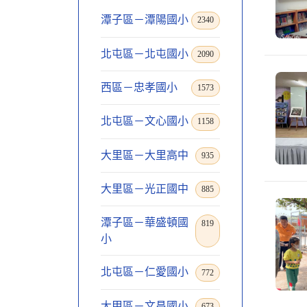
潭子區－潭陽國小
2340
北屯區－北屯國小
2090
西區－忠孝國小
1573
北屯區－文心國小
1158
大里區－大里高中
935
大里區－光正國中
885
潭子區－華盛頓國
819
小
北屯區－仁愛國小
772
大甲區－文昌國小
673