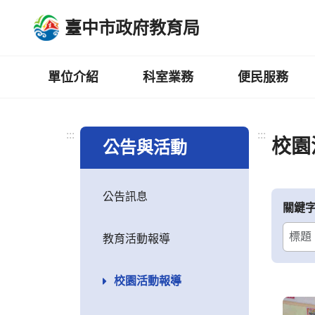
跳
臺中市政府教育局
到
主
要
內
單位介紹
科室業務
便民服務
容
區
:::
:::
校園
公告與活動
公告訊息
關鍵
教育活動報導
校園活動報導