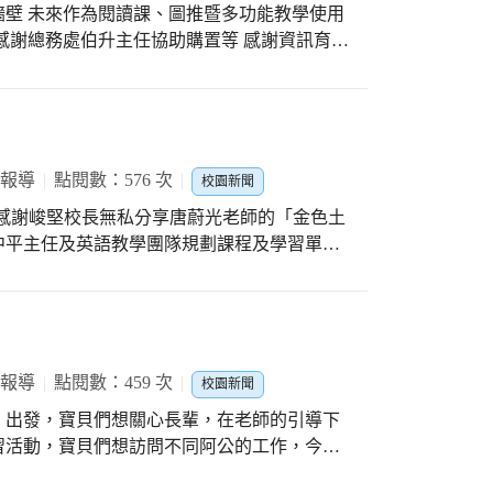
牆壁 未來作為閱讀課、圖推暨多功能教學使用
單字，已經成為文昌國小孩子們生活的部分，
感謝總務處伯升主任協助購置等 感謝資訊育忠
於家長的建議，讓這個模式更加完整。我們把
、畫面、效果暨優化教學…等 接著圖推教育
檔)，都已建置在【文昌英語學習網】，從學
小型電影院」快閃活動等 敬請期待喔！
的是英文老師的幫忙，會在課堂上花一點時間
促，學生們的成績可說是隨著年級而持續的進
題庫裡，滿分50分的試卷全年級平均來到了
 報導
點閱數：576 次
題可見一般，也能從每次考完後的文昌國小個人英語
校園新聞
感謝峻堅校長無私分享唐蔚光老師的「金色土
近年更積極推動外師入班教學閱讀課程，增加
中平主任及英語教學團隊規劃課程及學習單，
年級是利用社團活動時間，5年級則是利用每
、地理及風土民情，培養孩子們的國際視野及
次外師入班的課程。足可見校長對於英語課程
的英語教育一直都有很亮眼的成績，小朋友都
 報導
點閱數：459 次
校園新聞
」出發，寶貝們想關心長輩，在老師的引導下
習活動，寶貝們想訪問不同阿公的工作，今天
知道阿公為什麼選擇「製香」這個行業，和阿