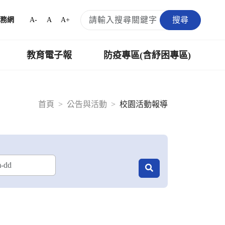
搜尋
A-
A
A+
務網
教育電子報
防疫專區(含紓困專區)
首頁
公告與活動
校園活動報導