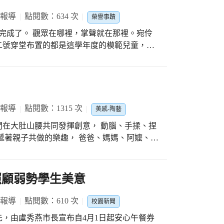
 報導
點閱數：634 次
榮譽事蹟
聲就在那裡。宛伶
二號穿堂布置的都是這學年度的模範兒童，他
卡成
有獲獎學生在觀摩他人的優良事蹟哩!沉默不
任老師給她那麼多的美言及肯定，她還真覺得
還有一大串啊! 學務楊主任表示:
行動，可以讓學生見賢思齊，培養榮譽心與責
 報導
點閱數：1315 次
美感-陶藝
獲獎同學，只要肯努力，下一個:就是你!
在大肚山腰共同發揮創意， 動腦、手揉、捏
遞著親子共做的樂趣， 爸爸、媽媽、阿嬤、阿
孩子們珍惜和家人們共同發揮創意、 孩子們在
艷的作品。 謝謝新住民教育中心~大道國中
共做的活動 提升家庭功能 讓孩子們樂在其中
照顧弱勢學生美意
 報導
點閱數：610 次
校園新聞
，由盧秀燕市長宣布自4月1日起安心午餐券