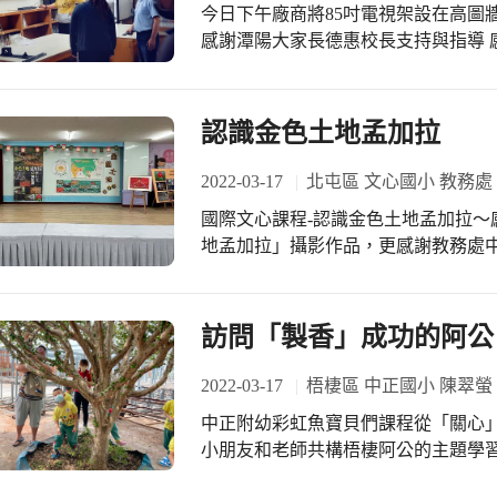
今日下午廠商將85吋電視架設在高圖
常熟悉。透過自學的方式來認識英文
感謝潭陽大家長德惠校長支持與指導 
而不會感到害怕和壓力。這幾年來由
組長協助指導老師如何使用暨測試聲音
聯絡簿單字和句子(包括聲音檔和文字
會結合兒童節規劃辦理下課20分鐘「
校首頁便可以輕鬆連結連入。最重要
認識金色土地孟加拉
來指導，以及各班級老師的推動和督
步。這可以從六年級學生在1200字的
2022-03-17
北屯區 文心國小 教務處
44.1分(每題1分)、平均錯不到6
成績單中清楚的看到他們的成長。 校長非常重視英語教學，高年級每週安排了三節
國際文心課程-認識金色土地孟加拉～
英語課(其中一節為彈性英語閱讀)。
地孟加拉」攝影作品，更感謝教務處
每位學生與外師面對面對話的經驗。6
讓孩子從攝影作品中學習語言、文化
週一的晨光時間，每班都可以輪到二
人文情懷。
的推動，是多麼的重視。無怪乎本校
訪問「製香」成功的阿公
學得很扎實。 大甲區文昌國小,聽力測驗 每學期一次的聽力測驗，學生們平常心看
待。
2022-03-17
梧棲區 中正國小 陳翠螢
中正附幼彩虹魚寶貝們課程從「關心
小朋友和老師共構梧棲阿公的主題學
彩虹魚班小寶貝訪問球球的阿公，想