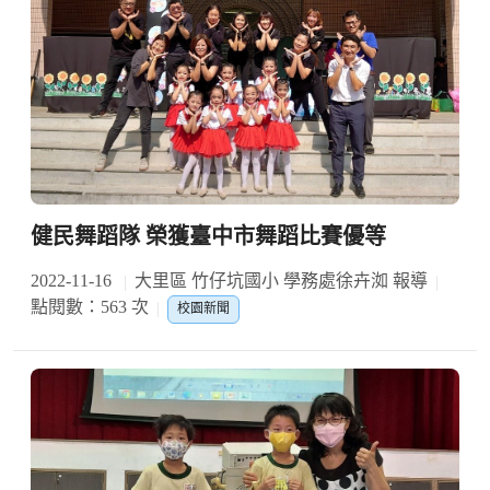
健民舞蹈隊 榮獲臺中市舞蹈比賽優等
2022-11-16
大里區 竹仔坑國小 學務處徐卉洳 報導
點閱數：563 次
校園新聞