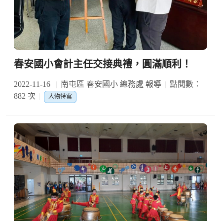
春安國小會計主任交接典禮，圓滿順利！
2022-11-16
南屯區 春安國小 總務處 報導
點閱數：
882 次
人物特寫