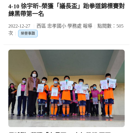
4-10 徐宇昕~榮獲「議長盃」跆拳道錦標賽對
練黑帶第一名
2022-12-27
西區 忠孝國小 學務處 報導
點閱數：505
次
榮譽事蹟