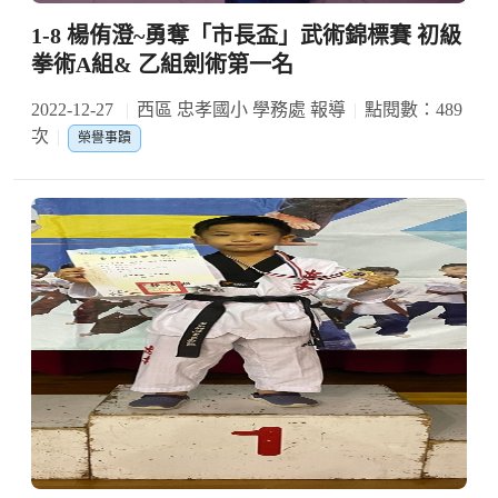
1-8 楊侑澄~勇奪「市長盃」武術錦標賽 初級
拳術A組& 乙組劍術第一名
2022-12-27
西區 忠孝國小 學務處 報導
點閱數：489
次
榮譽事蹟