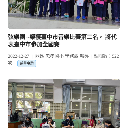
弦樂團 ~榮獲臺中市音樂比賽第二名， 將代
表臺中市參加全國賽
2022-12-27
西區 忠孝國小 學務處 報導
點閱數：522
次
榮譽事蹟