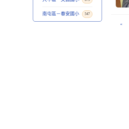
南屯區－春安國小
547
«