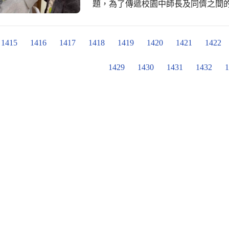
題，為了傳遞校園中師長及同儕之間
更加投入晨跑運動、提升校園運動好
別規劃了感恩卡片活動，以想要感謝
夠再度超越自我，為小學生活留下最
對象」和「感恩事件」，讓這些話語有機
曾經陪伴、幫助我們的人，感謝你們
1415
1416
1417
1418
1419
1420
1421
1422
的可能。
1429
1430
1431
1432
1