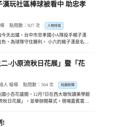
出安打，接著兩次保送，加上對手守備發生失
子漢玩社區棒球被看中 助忠孝
灌進5分，3局下再添3分，省躬則是4局上追
8強，接著與竹林交手，同樣在首局就發動攻
對手又有失誤，許喆崴補上二壘安打，忠孝單
報導
點閱數：927 次
人物特寫
保險，而兩任投手楊子漢4局、羅宇彥1局都無失
強今天出爐，台中市忠孝國小A隊投手楊子漢
場在硬式，賴朝榮表示，諸羅山盃雖是軟式比
色，為球隊守住勝利。 小六的楊子漢是名左
還是決定參加，因平常都練硬式，軟式只練三
、3次四死球，拿下勝投。 總教練賴朝榮表
國小社團
、續航力不夠。 楊子漢也認為自己今天投不
軟式感覺有點不好投。 楊子漢原本就讀黎明
虫二-小原流秋日花展」暨「花
，賴朝榮總教練透露，他有到忠孝社區棒球
、協調性好，跟家長表達想網羅的想法。 忠
有近30名成員。 楊子漢的父親有打壘球，透過
絡人 報導
點閱數：564 次
校園新聞
此加入校隊，他說自己對打擊較有信心，當投
國小百花盛開，12月7日在西大墩悅讀美學館
流秋日花展」，並舉辦開幕式。現場嘉賓雲
教育局張凱翕督學也到校指導。開幕活動藝展
中市直笛獨奏冠、
精湛的演出感動開場。書法家校長蘇仁彥指
!