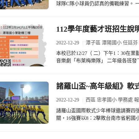
球隊C隊小球員仍認真的備戰練習。 
先發投手李宥辰主投3又0/3局，送出
方面，小球員受制於東園投手的球速及
孝C 0 : 7 台北東園。 雖然在本次賽事止步八強，但已創下忠孝低年級組的最佳成
112學年度藝才班招生說
績。 小球員們仍將繼續努力練習，期
績。 忠孝小球員們，加油！ #忠孝國
2022-12-29
潭子區 潭陽國小 任廷芬
本校已於12/27（ 二）下午1：30在
音樂劇「布萊梅樂隊」 二年級各班發下1
年1 月6 日（ 五） * 112 年1 月
長說明會暨樂器體驗闖關課程 本校藝
有豐富多元課程學習暨舞臺表演機會 
諸羅山盃~高年級組》軟
入潭陽溫馨的藝才班園地 GO ！GO ！ GO ！ 大家一起來！ PS:感謝註冊翠蘭組長
辛苦製作精美的藝才班招生DM.
2022-12-29
西區 忠孝國小 學務處 
諸羅山盃國際軟式少年棒球邀請賽四
關，16強賽以8：2擊敗台南市省躬國
四強，而高年級組四強另三隊則是台
國小；低年級組則由東園蒼鷹與台中市