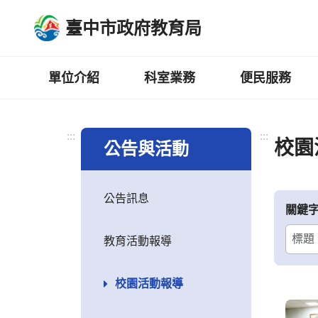
跳
臺中市政府教育局
到
主
要
內
單位介紹
科室業務
便民服務
容
區
:::
:::
校園
公告與活動
公告訊息
關鍵
教育活動報導
校園活動報導