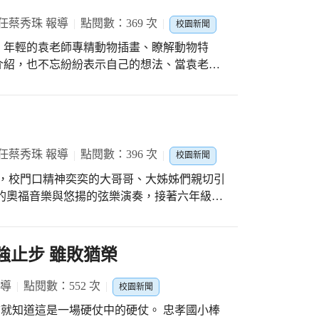
任蔡秀珠 報導
點閱數：369 次
校園新聞
，年輕的袁老師專精動物插畫、瞭解動物特
介紹，也不忘紛紛表示自己的想法、當袁老師
討插畫的意涵、充分表現出孩子們所具備的藝
再來與孩子們聊插畫編故事。
任蔡秀珠 報導
點閱數：396 次
校園新聞
--，校門口精神奕奕的大哥哥、大姊姊們親切引
的奧福音樂與悠揚的弦樂演奏，接著六年級的
關遊戲，欣賞學長們的畫與造形作品，玩玩曼
格。 闖過了關才能敲響圓滿之鑼，接受師公
大家庭的新鮮人。
強止步 雖敗猶榮
報導
點閱數：552 次
校園新聞