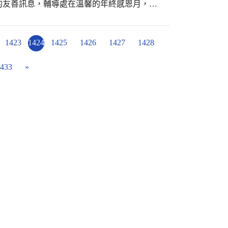
的友善訊息，輔導處在溫馨的年終感恩月，特
風氣。相信明年相約再跑一次的你們，一定能
的人事物為主題，請孩子們寫下心中的「感恩
美好的回憶。
會被看見，並且將愛傳遞給彼此。 給所有
的出現，讓人與人之間的善意連結，擁有無限
1423
1424
1425
1426
1427
1428
433
»