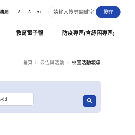
搜尋
A-
A
A+
務網
教育電子報
防疫專區(含紓困專區)
首頁
公告與活動
校園活動報導