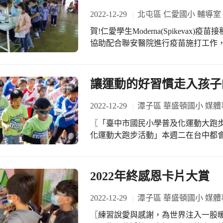
出，為了帶給學生不同的體驗，每年
「好事空間」到西屯國小舉辦花展，
2022-12-29
北屯區 仁愛國小 輔導室
子的視野，兼具美感及國際教育。教
賀!仁愛學生Moderna(Spikevax)疫苗接種
共讀站，現場精美的花藝、書法作品
協助配合聯安醫院進行疫苗施打工作，都是好幫手。 這次
法的饗宴。張督學也邀請「好事空間
程模式，執行起來特別順暢。學校遵
都能有機會開拓視野，沉浸在美的氛圍之中。 「好事空間」主持人
書」委由學生交給家長填寫是否施打
性致詞，小原流崇尚自然，每每形塑
由保健組志工至各班將同意施打疫苗學生帶至仁
讓運動的好習慣走入孩子
態，一葉一花都各自訴說一則則故事
溫量測區、過卡區、醫師評估區、注
望將美的事物推廣到各個角落，讓好事、美事持續發生
這套SOP的作業流程，是此次注射的亮點之一。 小碧護理師表示
2022-12-29
潭子區 華盛頓國小 媒體
究室何政輝老師進行作品導覽。此次
接種，學校施打人數破百，連同家長自
展。命名「虫二」，意味徜徉於廣袤
〖「臺中市國民小學普及化運動大跑步競賽」成績優
左右。家長、醫療團隊、級任教師、
廣無限，了無邊界。小原流崇尚自然
化運動大跑步活動」本週二在台中都會
忙‧真好!感恩!
自獨立的姿態，一葉一花都各自訴說
4000多名師生一同起跑，代表華小
中，啟發孩子對大自然美的感動。 開幕現場還有日本茶道表演及書法展出，西屯國
在這次運動盛會中，更在全長1.3公里的賽程中
小並同步推出「花藝花意」主題書展。
間，都能看到各班老師帶著孩子們動
2022年終感恩卡片大賞
月10日止，邀請大家到西屯國小享受
了師生們規律運動的好習慣。不過要完
的鍛鍊，加上比賽時的毅力以及想要超越
2022-12-29
潭子區 華盛頓國小 媒體
們一起給予參賽的師生們一個大大的
〖練習說愛與感謝，為世界注入一股暖流。〗 「感恩」是學習過程
運動的好習慣走入生命！很期待這次