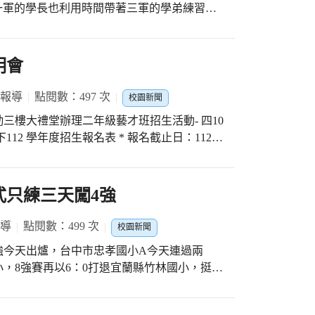
一軍的學長也利用時間帶著三軍的學弟練習。
5次三振，同時也因保送及暴投失掉分數。 打擊
控球，未能擊出安打亦未能上壘。 台中市忠
明會
盼每天付出的努力，能夠在來年取得更好的成
小社團
 報導
點閱數：497 次
校園新聞
業勤三樓大禮堂辦理二年級藝才班招生活動- 四10
12 學年度招生報名表 * 報名截止日：112
14 日（ 六）上午9：30 在業勤三樓大禮堂辦理一場家
才班管樂團連續14 年榮獲全國特優第一名佳績
歡迎對音樂有興趣小朋友踴躍報名參加 歡迎加
式只練三天闖4強
報導
點閱數：499 次
校園新聞
強今天出爐，台中市忠孝國小A今天連過兩
小，8強賽再以6：0打退宜蘭縣竹林國小，挺進
北市福林國小、新竹縣關西國小、台中市上楓
大仁國小拿下冠軍戰門票。 忠孝A上午與省