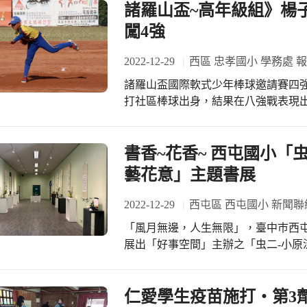
躬交手，開局田允祈、李禮恩接連敲
諸羅山盃~高年級組》楊
誤，2出局後，忠孝再補上2安打，單局
闖4強
回2分，不過未再得分。 忠孝A搶進
勢，葉壘、羅宇彥安打都帶回分數，
2022-12-29
西區 忠孝國小 學務處 
局進帳4分奠定勝基，4局下再添2分
諸羅山盃國際軟式少年棒球邀請賽四
分，合力守住勝利。 忠孝今年主要戰
打社區棒球出身，結果在八強戰表現出
賽，但可以說是少棒的大拜拜，因此
投，全場被敲出4安打，投出4次三振
天就來參加，吸收經驗為主。 #忠孝
示，他大多投到4局就差不多了，體力
太好，壞球太多，投硬式球較有信心，
書香~花香~ 西屯國小「
國小，自小四轉學到忠孝國小打棒球
藝花意」主題書展
「忠孝小鴨」玩一天，當時看到他動作
孝社區棒球自去年10月成立，目前約
2022-12-29
西屯區 西屯國小 新聞聯
朋友介紹得知忠孝社區棒球，才會因
「風月無邊，人生無限」，臺中巿西屯
手會緊張。 #忠孝國小社團
展出「好事空間」主辦之「虫二-小原
集，花藝家、藝術家喜悅歡聚一堂，
活動主視覺充滿禪意，交織花朵與藝術的共舞。 開幕式由甫獲臺
亞軍的林憶君、廖允菲及蔡如茵同學
仁愛學生疫苗施打‧第3劑