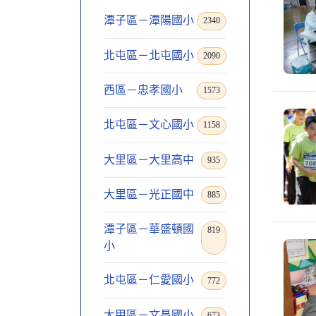
潭子區－潭陽國小
2340
北屯區－北屯國小
2090
西區－忠孝國小
1573
北屯區－文心國小
1158
大里區－大里高中
935
大里區－光正國中
885
潭子區－華盛頓國
819
小
北屯區－仁愛國小
772
大甲區－文昌國小
673