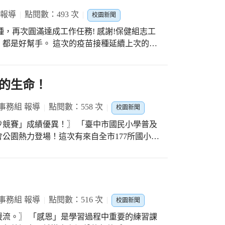
都會邀請藝術家到校辦理展覽。今年非常感謝
日本花道給師生非常棒的美感學習，提升了孩
 報導
點閱數：493 次
校園新聞
育局張凱翕督學也說，西屯國小擁有全國最美
，再次圓滿達成工作任務! 感謝!保健組志工
，搭配學生動人的演出，是場音樂、花藝、書
的疫苗接種延續上次的流
」能持續到各校巡迴辦理花展，讓各校的學生
守局端規定，先由級任將「接種評估及意願
陳佩璇著和服感
後，再送交護理師彙整並安排施打工作，今日
春秋的山川林花，每株植物展現各自獨立的姿
愛館注射疫苗。 從集合報到區、體
的生命！
。臺中市為全國知名文化城，「好事空間」希
射區、資料回收到留觀區，全校師生早已熟諳
。 開幕式由卜朗度小原流研
:這次的第三劑疫苗
事務組 報導
點閱數：558 次
校園新聞
展覽是卜朗度小原流研究室第一次於台中開
行帶至醫院診所施打者，全校達成率約30%
自然「風」「月」之間，看待人生風景自當寬
異！〗 「臺中市國民小學普及
保健組夥伴…，都是我的好幫手，有您們幫
，每每形塑春秋的山川林花，每株植物展現各
公園熱力登場！這次有來自全市177所國小、
一則則故事。希望這次的展覽可以在都市叢林
參賽的五年一班耕銘老師及孩子們的身影也出現
跑出優異好成績！ 每天的華小晨跑時
由於花期限制，本次花藝展覽從即日起至12
起來，就此展開活力的一天！無形之中也養成
小源流花語與書法的對話。
成1.3公里全程路跑，可是需要賽前持續不斷
的榮譽心，才能朝向終點努力奔馳。 讓我
事務組 報導
點閱數：516 次
校園新聞
鼓勵。你們為華小而跑、為校爭光，同時也讓
中重要的練習課
的好表現能夠帶來更大的影響力，讓全校師生