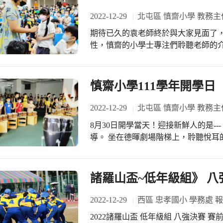
2022-12-29
北屯區 慎齋小學 教務主
期待已久的袁老師終於與大家見面了
性，慎齋的小學士專注們聆聽老師的
秀出多年插畫作品，更熱絡和老師探
術涵養。 在短短一節課中師生不斷對話、擦亮內在藝術火花，慎齋學生的藝術涵
養，令袁老師深感訝異，期待有機會
慎齋小學111學年開學日
2022-12-29
北屯區 慎齋小學 教務主
8月30日開學當天！迎接新鮮人的是-
導。 坐在德暉劇場階梯上，聆聽悅耳
大哥大姐們，牽著小手一起去藝術闖
波鼓、金貝鼓，當然也要大聲說出好品
和校長的禮物與祝福，正式成為慎齋
諸羅山盃~低年級組》 八
2022-12-29
西區 忠孝國小 學務處 
2022諸羅山盃 低年級組 八強決賽 賽前就知道這是一場硬仗中的硬仗。 忠孝國小棒