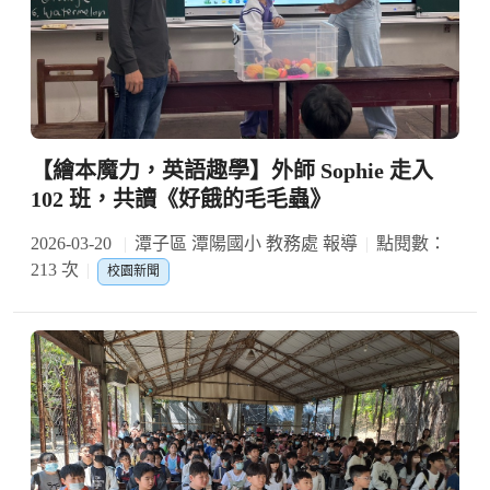
【繪本魔力，英語趣學】外師 Sophie 走入
102 班，共讀《好餓的毛毛蟲》
2026-03-20
潭子區 潭陽國小 教務處 報導
點閱數：
213 次
校園新聞