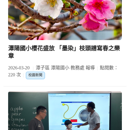
潭陽國小櫻花盛放 「墨染」枝頭譜寫春之樂
章
2026-03-20
潭子區 潭陽國小 教務處 報導
點閱數：
220 次
校園新聞