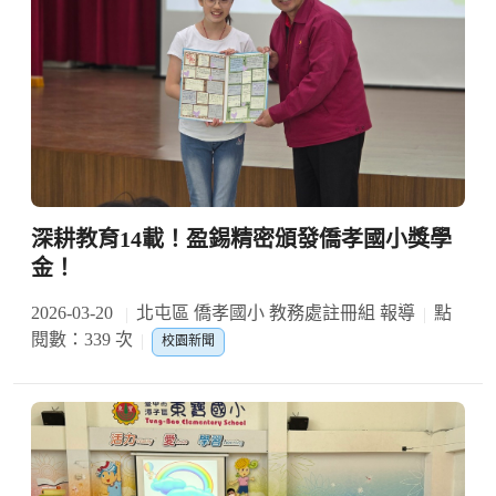
深耕教育14載！盈錫精密頒發僑孝國小獎學
金！
2026-03-20
北屯區 僑孝國小 教務處註冊組 報導
點
閱數：339 次
校園新聞