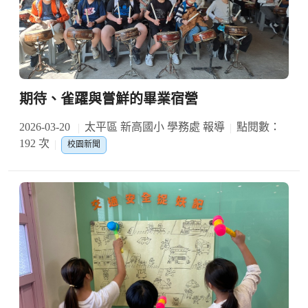
期待、雀躍與嘗鮮的畢業宿營
2026-03-20
太平區 新高國小 學務處 報導
點閱數：
192 次
校園新聞