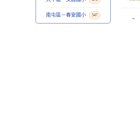
南屯區－春安國小
547
«