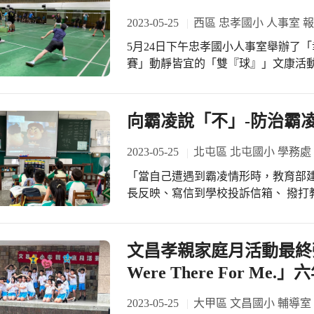
2023-05-25
西區 忠孝國小 人事室 
5月24日下午忠孝國小人事室舉辦了
賽」動靜皆宜的「雙『球』」文康活動
對抗羽球賽外，首次加入了本校學生
呢！ 家長會這次總共有快如閃電隊、
煎包隊、鐵蛋隊及肉圓隊~而學生組共1
向霸凌說「不」-防治霸凌
賽！一年一度的親師交流賽~相約明年再
員工認真地製作水苔球，我們邀請校內
2023-05-25
北屯區 北屯國小 學務處
家製作星芒水苔球~大家直呼好療癒的
「當自己遭遇到霸凌情形時，教育部
滿滿的幸福感！
長反映、寫信到學校投訴信箱、 撥打教
於教育局每學期發放的「校園生活問
導，特別以教育部公告之宣導影片，從
護自己，向霸凌說「不」！
文昌孝親家庭月活動最終彈
Were There For M
2023-05-25
大甲區 文昌國小 輔導室