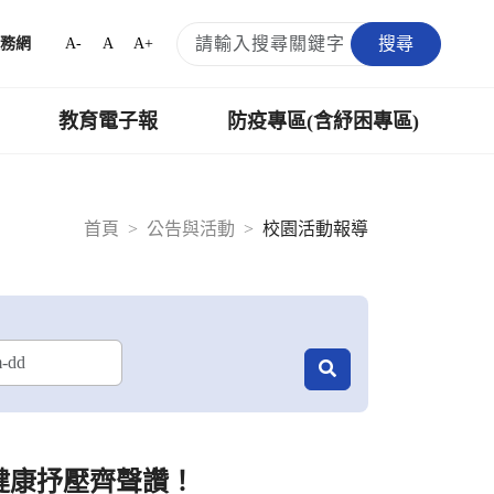
搜尋
A-
A
A+
務網
教育電子報
防疫專區(含紓困專區)
首頁
公告與活動
校園活動報導
健康抒壓齊聲讚！