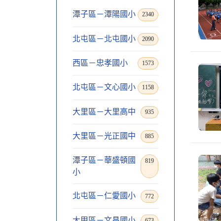
潭子區－潭陽國小
2340
北屯區－北屯國小
2090
西區－忠孝國小
1573
北屯區－文心國小
1158
大里區－大里高中
935
大里區－光正國中
885
潭子區－華盛頓國
819
小
北屯區－仁愛國小
772
大甲區－文昌國小
673