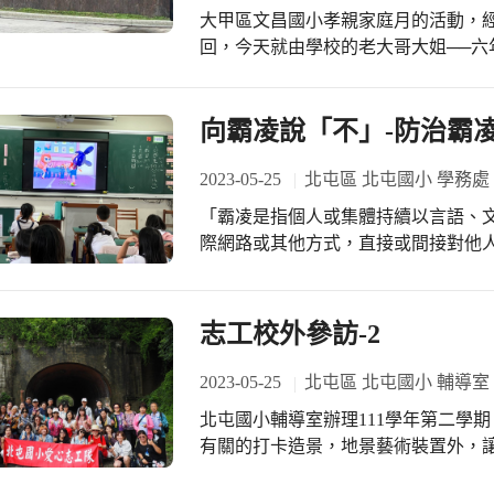
大甲區文昌國小孝親家庭月的活動，
回，今天就由學校的老大哥大姐──六年級上
For Me」是一首滿近期出版的歌曲
的路上，一直走在很前端，也將這個流行帶進校園。 這首
述許多在成長的過程中，會遇到的情
向霸凌說「不」-防治霸凌
我們內在時常會感到很孤單，或者不知所措，但
Me.」，無論是什麼情景，他都陪伴
2023-05-25
北屯區 北屯國小 學務處
友，尤其是在青春期階段，孩子開始
「霸凌是指個人或集體持續以言語、
家庭，相反的，家人無條件的溫暖陪伴才是
際網路或其他方式，直接或間接對他
學生而言，上臺表演除了是一個勇氣
為，使他人 ...。」學務處辦理防治
意自己在同儕間的表現，很有偶像包
從各種案例的說明，讓學生了解：尊重
大方地唱出這首歌曲，已經是很令人
志工校外參訪-2
克風的「大歌星」，站在舞台的最中
力，並把平時練習的成果表現出來，
2023-05-25
北屯區 北屯國小 輔導室
身為畢業班的導師們，看到學生在這
現，都感到很欣慰，在畢業前夕，許
北屯國小輔導室辦理111學年第二學
對家人表達感謝的表演中，他們還是
有關的打卡造景，地景藝術裝置外，
出他們在面對不同場合，都知道應該
境保育的常識，每個人都是收穫滿滿