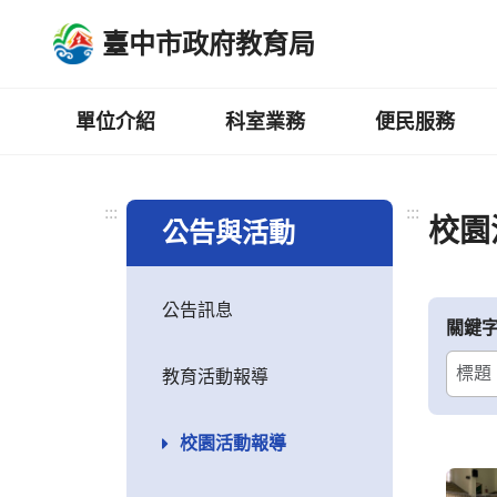
跳
臺中市政府教育局
到
主
要
內
單位介紹
科室業務
便民服務
容
區
:::
:::
校園
公告與活動
公告訊息
關鍵
教育活動報導
校園活動報導