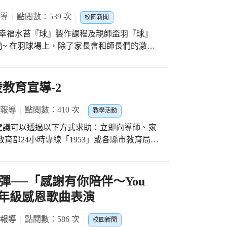
報導
點閱數：539 次
校園新聞
「幸福水苔『球』製作課程及親師盃羽『球』
~ 在羽球場上，除了家長會和師長們的激烈
的個人組比賽！小小年紀~球技卻不輸給大人組
正義聯盟隊及風暴之眼隊3大戰隊~教師隊派出
2人參賽~總計約70人參加本次的親師羽球
教育宣導-2
見! 球場的另一端，大辦公室裡約80位教職
的志工榮譽隊長─陳麗容隊長擔任講師~教大
 報導
點閱數：410 次
教學活動
水苔球喔！ 希望靜態和動態的活動~帶給大家
建議可以透過以下方式求助：立即向導師、家
育部24小時專線「1953」或各縣市教育局、
卷」中提出…」學務處辦理防治霸凌教育宣
各種案例的說明，讓學生了解：尊重他人 保
──「感謝有你陪伴～You
e.」六年級感恩歌曲表演
 報導
點閱數：586 次
校園新聞