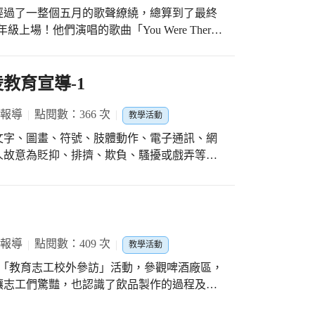
經過了一整個五月的歌聲繚繞，總算到了最終
場！他們演唱的歌曲「You Were There
，他們選擇這首歌曲，也顯現出他們在追尋流行
曲子節奏感強烈，歌詞描
境，有時是孤獨，有時是挫折，在這些時刻，
教育宣導-1
他告訴我們：「You Were There For
著我們。這個陪伴我們的人，可能是家人、朋
 報導
點閱數：366 次
教學活動
重視同儕關係，這並不表示他們就會完全脫離
文字、圖畫、符號、肢體動作、電子通訊、網
他們勇於向外探索的底氣。 對六年級的
人故意為貶抑、排擠、欺負、騷擾或戲弄等行
的挑戰外，更對於他們是面子之爭，他們很在
霸凌教育宣導，特別以教育部公告之宣導影片，
袱，所以今天這些孩子在臺上願意放下矜持，
他人 保護自己，向霸凌說「不」！
感動且了不起的事情了。更別說每班負責拿麥
心，接受著最多人注目，能扛的住這樣的壓
相信他們這樣的表演是全校學弟妹的好榜樣。
 報導
點閱數：409 次
教學活動
次孝親家庭月的歌曲表演有這樣大方得宜的表
多學生其實都開始有些浮躁、散漫，但在這樣
期「教育志工校外參訪」活動，參觀啤酒廠區，
可以找回專注，認真地對待這一場演出，顯現
讓志工們驚豔，也認識了飲品製作的過程及環
拿出怎樣的態度應對，在成熟的這條路上又走
盡興而歸！