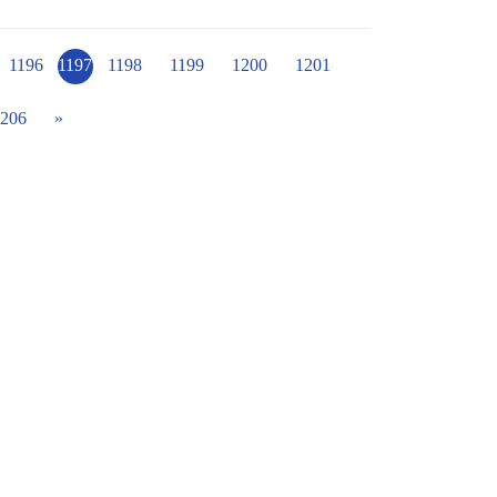
較欠缺知識與技術，但仍憑藉著細心的照顧與
頭，像是空心菜、九層塔、萵苣、花卉、小黃
也長得意外良好。不過師生們為了讓自己更進
1196
1197
1198
1199
1200
1201
地邀請了是家長也是農業專家的阮家豪先生，
206
»
的技術與知識。專家先引導孩子們先用鏟子將
指埋兩顆四季豆進去，避免有栽種失敗的情
拿到窗戶旁照射陽光，並澆適量的水來幫助發
助讓菜園更好。專家先是與孩子們先看了整體
的名稱，幫助孩子們複習與確認。專家們依照
可以調整的策略。比如：九層塔開花要拔掉，
在一個禮拜要摘，否則會太老，形體也不會再
，所以最晚估計再一個禮拜後要準備支架攀
的方法好好地將菜園管理得很好，也希望瞭解
更好的成長結果。 經過今天的體驗
專注的記下來，也更慶幸與感謝有專家親自來
「班上的種植課程因為有銘爸爸參與之後，感
臨蟲害的危機，銘爸爸提供孩子對環境無害又