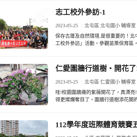
了更遠了。希望他們在畢業進入國中
多未知的挑戰。 《六年級》表演影片連結網址 https://www.youtube.com/playlist?
志工校外參訪-1
list=PLdoEXyWauz147a4jG6ezvul2iAZ
2023-05-25
北屯區 北屯國小 輔導室
保存古厝及自然環境.是很重要的！北
工校外參訪」活動，參觀苗栗保育區
個人都是收穫滿滿盡興而歸！
仁愛圍牆行道樹‧開花了
2023-05-25
北屯區 仁愛國小 輔導室
哇!校園圍牆邊的紫薇開花了，真漂亮! 聽說早就開花了，這幾天雨水滋潤後，花
得更燦爛奪目了，圍牆行道樹添花開
傳遞這項好消息，興奮全寫在臉上。 真正不解植物的花痴是輔導許主任:「不就是艷
紫荊又開花了嗎?不用大驚小怪。」「
內這些是紫薇花，真是花癡!」經學生
112學年度班際體育競賽
結果植物標示牌:紫薇枝葉扶疏，主幹堅
牆就在學校祕密花園的外面，從二樓輔