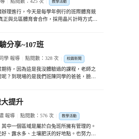
報導
點閱數：425 次
教學活動
組長表示會列為 "仁愛學習地圖APP"的重
續辦理進行，今天是每學年例行的班際體育競
欣賞一番。 學校一草一木生意盎
真正與北區體育會合作，採用晶片計時方式進
生駐足欣賞，學校的每個角落都要時常妝扮，
跑的競賽模式。看到孩子們認真投入，有始有
陶冶啊!感恩!
國小要授予孩子的素養。 感謝北區體育會吳
更親自到場為學生加油打氣！
分享~107班
同學 報導
點閱數：328 次
校園新聞
常期待，因為這是我沒體驗過的課程，老師之
程呢？到現場的是我們班陳同學的爸爸，臉上
軟體工程師，光是這個名子就很特別，聽起來
機器人旅館工作的。現代社會跟科技形影不
後也會變得很搶手。全程用幽默的方式講解讓
識大提升
改了觀，原本以為會很難懂的地方卻變得輕
麼多！
濃 報導
點閱數：576 次
教學活動
，其中一個區域是屬於白兔班所擁有管理的。
光好、露水多、土壤肥沃的好地點。也努力開