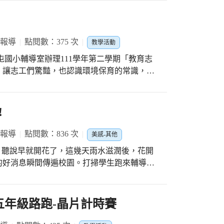
新階段，也可以帶著這樣的能量，面對未來更
XFdPZu
 報導
點閱數：375 次
教學活動
屯國小輔導室辦理111學年第二學期「教育志
，讓志工們驚豔，也認識環境保育的常識，每
!
 報導
點閱數：836 次
美感-其他
開
的好消息瞬間傳遍校園。打掃學生跑來輔導室
才不是呢?艷紫荊是在四平路校門兩側，巷弄
指正後，不信邪的許主任真的專程去看一看，
五年級路跑-晶片計時賽
韌抗風，適合做行道樹與庭園樹使用。 這面
導室往下看還真的是讓人心花怒哩!楊主任特