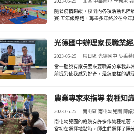
2023-05-25
北區 中華國小 學務處 
別將紫薇盛開情景在群組分享，資訊佑銓
隨著疫情趨緩，校園內各項活動也陸
要據點之一，讓社區居民也能趁著花開的季節共同
賽-五年級路跑，籌畫多年終於在今年
然，就連人行道上的紫薇開花都有學
行，讓中華孩子們體驗全市普及化路
才能吸引學生的目光，這是最好的美學
終，展現運動家精神，這就是北區中華
總幹事及理事長陳文正議員的支持，
光德國中辦理家長職業經驗
2023-05-25
烏日區 光德國中 吳禹蕎
當一聽說有家長要來要職業分享我非
前提到使我感到好奇，是怎麼樣的課
笑盈盈的模樣讓人感到親切，工作是
很厲害，並且薪水很多，更何況是在
離，想必這個工作變得非常重要，以
農業專家來指導 栽種知
這堂課變得有趣，也讓我對這個職業
鬆，十分謝謝陳爸爸，讓我們學到這
2023-05-25
南屯區 南屯幼兒園 陳議
南屯幼兒園的庭院有許多作物種植著
當初在選擇地點時，師生們選擇了陽