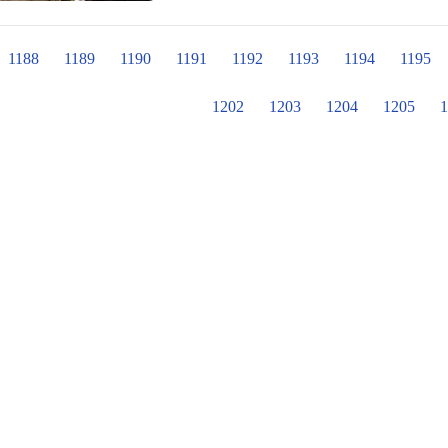
墾了三坪左右的菜圃。雖然剛開始比
維護，也成功地種了許多的作物在裡
瓜等，看似全部雜種的奇特情景，卻
1188
1189
1190
1191
1192
1193
1194
1195
一步學習正確的農業知識與技術，特
特地來學校為大家指導。 專家為了讓大家有基本概念，特地也帶來了四季豆、培養
1202
1203
1204
1205
1
土與盆子，要來教孩子們從種子栽種
土鏟至盆子八分滿的高度後，再用手
況。完成之後，大家也開心地將盆子
芽。 完成了四季豆栽種之後，師生更殷切的是想請專家幫忙診斷一下菜園有哪些問
題，還有要做哪些改善與調整，來幫
的菜園，並與大家即席測驗每種作物
每一種作物的屬性，一一為孩子分享
這樣才會促其長大；萵苣的狀況最多
長大；而小黃瓜也因為開始長出卷鬚
爬。專家更肯定大家的努力，用自己
很多新方法之後，可以試著運用看看，相信會有
與專家種種的建議，也讓在場的師生
指導與幫忙。白兔班蘇怡嘉老師說：
覺變得更多元豐富了，因為班上正面