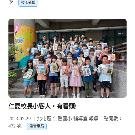
次
校園新聞
仁愛校長小客人‧有看頭!
2023-05-29
北屯區 仁愛國小 輔導室 報導
點閱數：
472 次
榮譽事蹟