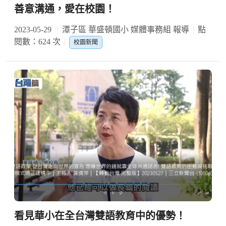
善意溝通，愛在校園！
2023-05-29
潭子區 華盛頓國小 媒體事務組 報導
點
閱數：624 次
校園新聞
看見華小在全台灣雙語教育中的優勢！