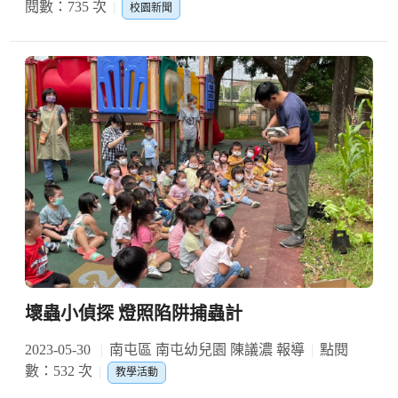
閱數：735 次
校園新聞
壞蟲小偵探 燈照陷阱捕蟲計
2023-05-30
南屯區 南屯幼兒園 陳議濃 報導
點閱
數：532 次
教學活動