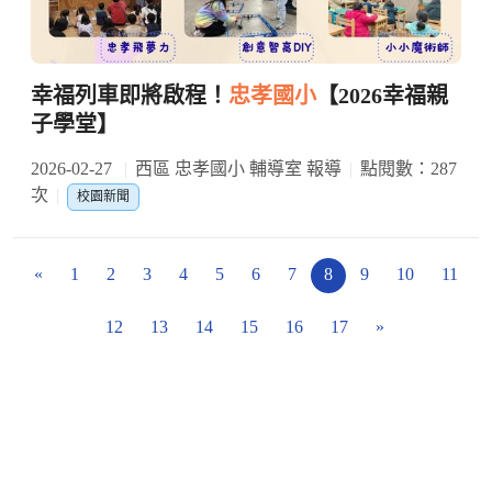
幸福列車即將啟程！
忠孝國小
【2026幸福親
子學堂】
2026-02-27
西區 忠孝國小 輔導室 報導
點閱數：287
次
校園新聞
«
1
2
3
4
5
6
7
8
9
10
11
12
13
14
15
16
17
»