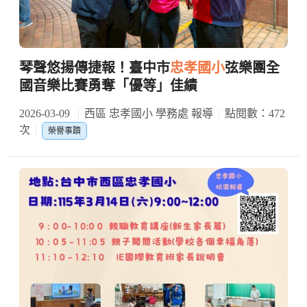
琴聲悠揚傳捷報！臺中市
忠孝國小
弦樂團全
國音樂比賽勇奪「優等」佳績
2026-03-09
西區 忠孝國小 學務處 報導
點閱數：472
次
榮譽事蹟