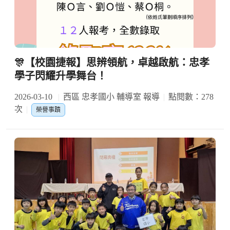
🎊【校園捷報】思辨領航，卓越啟航：忠孝
學子閃耀升學舞台！
2026-03-10
西區 忠孝國小 輔導室 報導
點閱數：278
次
榮譽事蹟