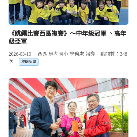
《跳繩比賽西區複賽》～中年級冠軍 、高年
級亞軍
2026-03-10
西區 忠孝國小 學務處 報導
點閱數：348
次
校園新聞