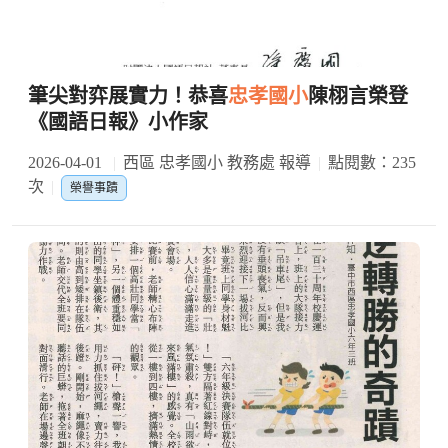
筆尖對弈展實力！恭喜
忠孝國小
陳栩言榮登
《國語日報》小作家
2026-04-01
西區 忠孝國小 教務處 報導
點閱數：235
次
榮譽事蹟