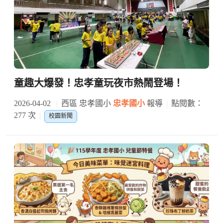
童趣大爆發！忠孝童玩夜市熱鬧登場！
2026-04-02
西區 忠孝國小
忠孝國小
報導
點閱數：
277 次
校園新聞