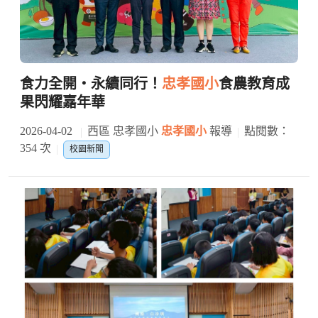
食力全開・永續同行！
忠孝國小
食農教育成
果閃耀嘉年華
2026-04-02
西區 忠孝國小
忠孝國小
報導
點閱數：
354 次
校園新聞