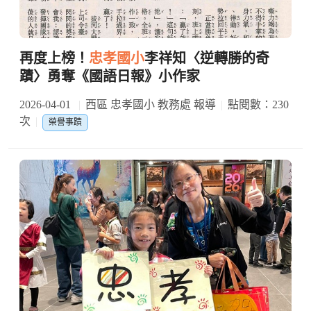
再度上榜！
忠孝國小
李祥知〈逆轉勝的奇
蹟〉勇奪《國語日報》小作家
2026-04-01
西區 忠孝國小 教務處 報導
點閱數：230
次
榮譽事蹟