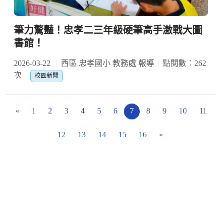
筆力驚豔！忠孝二三年級硬筆高手激戰大圖
書館！
2026-03-22
西區 忠孝國小 教務處 報導
點閱數：262
次
校園新聞
«
1
2
3
4
5
6
7
8
9
10
11
12
13
14
15
16
»