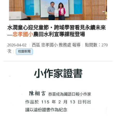
水潤童心迎兒童節・跨域學習看見永續未來
—
忠孝國小
農田水利宣導課程登場
2026-04-02
西區 忠孝國小 教務處 報導
點閱數：270
次
校園新聞