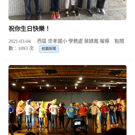
祝你生日快樂！
2021-03-04
西區 忠孝國小 學務處 葉鎂鳳 報導
點閱
數：1093 次
校園新聞