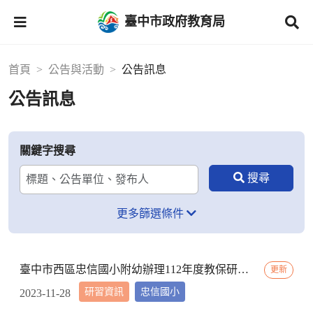
臺中市政府教育局
首頁
公告與活動
公告訊息
公告訊息
關鍵字搜尋
更多篩選條件
臺中市西區忠信國小附幼辦理112年度教保研習─ 「嬰幼用藥安全~就是「藥」你好好的」，請鼓勵貴校(園)教保服務人員踴躍參加
更新
研習資訊
忠信國小
2023-11-28