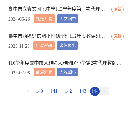
臺中市立爽文國民中學113學年度第一次代理教師甄選簡章(一次公告分次招考)
更新
甄選介聘
爽文國中
2024-06-26
臺中市西區忠信國小附幼辦理112年度教保研習─ 「嬰幼用藥安全~就是「藥」你好好的」，請鼓勵貴校(園)教保服務人員踴躍參加
更新
研習資訊
忠信國小
2023-11-28
110學年度臺中市大雅區大雅國民小學第2次代理教師甄選第2次招考結果公告
甄選介聘
大雅國小
2022-02-08
«
140
141
142
143
144
»