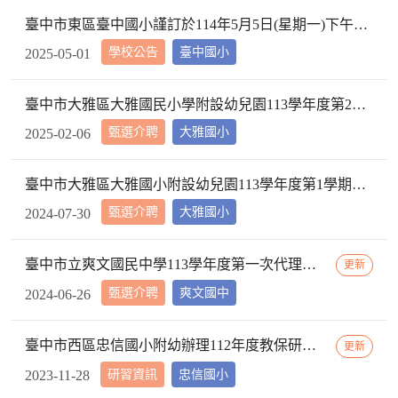
臺中市東區臺中國小謹訂於114年5月5日(星期一)下午2時10分於本校校長室，召開教評會審查114學年度市內介聘調入本校教師資格
學校公告
臺中國小
2025-05-01
臺中市大雅區大雅國民小學附設幼兒園113學年度第2學期【特教學生助理員】第1次甄選簡章公告
甄選介聘
大雅國小
2025-02-06
臺中市大雅區大雅國小附設幼兒園113學年度第1學期【代理教師】招考甄選錄取公告，已足額錄取，不續辦甄選作業。
甄選介聘
大雅國小
2024-07-30
臺中市立爽文國民中學113學年度第一次代理教師甄選簡章(一次公告分次招考)
更新
甄選介聘
爽文國中
2024-06-26
臺中市西區忠信國小附幼辦理112年度教保研習─ 「嬰幼用藥安全~就是「藥」你好好的」，請鼓勵貴校(園)教保服務人員踴躍參加
更新
研習資訊
忠信國小
2023-11-28