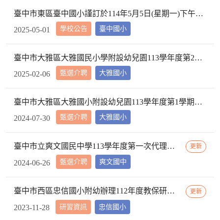
臺中市東區臺中國小謹訂於114年5月5日(星期一)下午2時10分於本校校長室，召開教評會審查114學年度市內介聘調入本校教師資格
學校公告
臺中國小
2025-05-01
臺中市大雅區大雅國民小學附設幼兒園113學年度第2學期【特教學生助理員】第1次甄選簡章公告
甄選介聘
大雅國小
2025-02-06
臺中市大雅區大雅國小附設幼兒園113學年度第1學期【代理教師】招考甄選錄取公告，已足額錄取，不續辦甄選作業。
甄選介聘
大雅國小
2024-07-30
臺中市立爽文國民中學113學年度第一次代理教師甄選簡章(一次公告分次招考)
更新
甄選介聘
爽文國中
2024-06-26
臺中市西區忠信國小附幼辦理112年度教保研習─ 「嬰幼用藥安全~就是「藥」你好好的」，請鼓勵貴校(園)教保服務人員踴躍參加
更新
研習資訊
忠信國小
2023-11-28