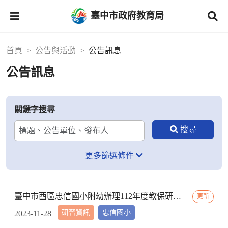
臺中市政府教育局
首頁
公告與活動
公告訊息
公告訊息
關鍵字搜尋
更多篩選條件
臺中市西區忠信國小附幼辦理112年度教保研習─ 「嬰幼用藥安全~就是「藥」你好好的」，請鼓勵貴校(園)教保服務人員踴躍參加
更新
研習資訊
忠信國小
2023-11-28