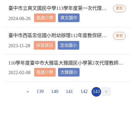
臺中市立爽文國民中學113學年度第一次代理教師甄選簡章(一次公告分次招考)
更新
甄選介聘
爽文國中
2024-06-26
臺中市西區忠信國小附幼辦理112年度教保研習─ 「嬰幼用藥安全~就是「藥」你好好的」，請鼓勵貴校(園)教保服務人員踴躍參加
更新
研習資訊
忠信國小
2023-11-28
110學年度臺中市大雅區大雅國民小學第2次代理教師甄選第2次招考結果公告
甄選介聘
大雅國小
2022-02-08
«
139
140
141
142
143
»