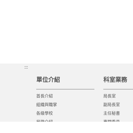
:::
單位介紹
科室業務
首長介紹
局長室
組織與職掌
副局長室
各級學校
主任秘書
局徽介紹
專門委員
高中職教育科