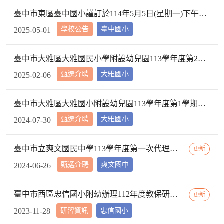
臺中市東區臺中國小謹訂於114年5月5日(星期一)下午2時10分於本校校長室，召開教評會審查114學年度市內介聘調入本校教師資格
學校公告
臺中國小
2025-05-01
臺中市大雅區大雅國民小學附設幼兒園113學年度第2學期【特教學生助理員】第1次甄選簡章公告
甄選介聘
大雅國小
2025-02-06
臺中市大雅區大雅國小附設幼兒園113學年度第1學期【代理教師】招考甄選錄取公告，已足額錄取，不續辦甄選作業。
甄選介聘
大雅國小
2024-07-30
臺中市立爽文國民中學113學年度第一次代理教師甄選簡章(一次公告分次招考)
更新
甄選介聘
爽文國中
2024-06-26
臺中市西區忠信國小附幼辦理112年度教保研習─ 「嬰幼用藥安全~就是「藥」你好好的」，請鼓勵貴校(園)教保服務人員踴躍參加
更新
研習資訊
忠信國小
2023-11-28