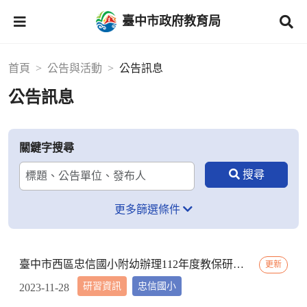
臺中市政府教育局
首頁
公告與活動
公告訊息
公告訊息
關鍵字搜尋
更多篩選條件
臺中市西區忠信國小附幼辦理112年度教保研習─ 「嬰幼用藥安全~就是「藥」你好好的」，請鼓勵貴校(園)教保服務人員踴躍參加
更新
研習資訊
忠信國小
2023-11-28