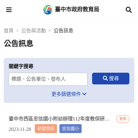
臺中市政府教育局
首頁
公告與活動
公告訊息
公告訊息
關鍵字搜尋
更多篩選條件
臺中市西區忠信國小附幼辦理112年度教保研習─ 「嬰幼用藥安全~就是「藥」你好好的」，請鼓勵貴校(園)教保服務人員踴躍參加
更新
研習資訊
忠信國小
2023-11-28