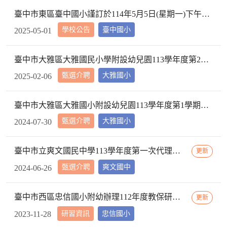
臺中市東區臺中國小謹訂於114年5月5日(星期一)下午2時10分於本校校長室，召開教評會審查114學年度市內介聘調入本校教師資格
學校公告
臺中國小
2025-05-01
臺中市大雅區大雅國民小學附設幼兒園113學年度第2學期【特教學生助理員】第1次甄選簡章公告
甄選介聘
大雅國小
2025-02-06
臺中市大雅區大雅國小附設幼兒園113學年度第1學期【代理教師】招考甄選錄取公告，已足額錄取，不續辦甄選作業。
甄選介聘
大雅國小
2024-07-30
臺中市立爽文國民中學113學年度第一次代理教師甄選簡章(一次公告分次招考)
更新
甄選介聘
爽文國中
2024-06-26
臺中市西區忠信國小附幼辦理112年度教保研習─ 「嬰幼用藥安全~就是「藥」你好好的」，請鼓勵貴校(園)教保服務人員踴躍參加
更新
研習資訊
忠信國小
2023-11-28