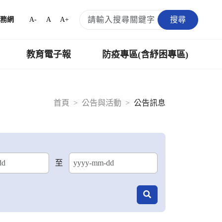
搜尋
A-
A
A+
務網
教育電子報
防疫專區(含紓困專區)
首頁
公告與活動
公告訊息
至