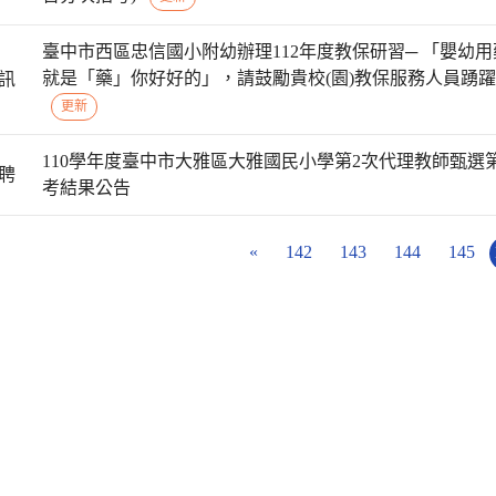
臺中市西區忠信國小附幼辦理112年度教保研習─ 「嬰幼用
就是「藥」你好好的」，請鼓勵貴校(園)教保服務人員踴
訊
更新
110學年度臺中市大雅區大雅國民小學第2次代理教師甄選
聘
考結果公告
«
142
143
144
145