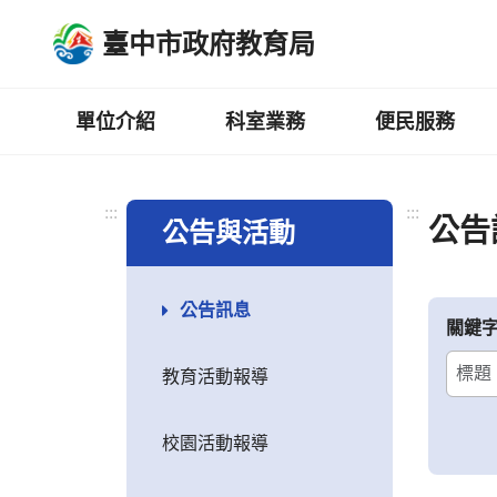
跳
臺中市政府教育局
到
主
要
內
單位介紹
科室業務
便民服務
容
區
:::
:::
公告
公告與活動
公告訊息
關鍵
教育活動報導
校園活動報導