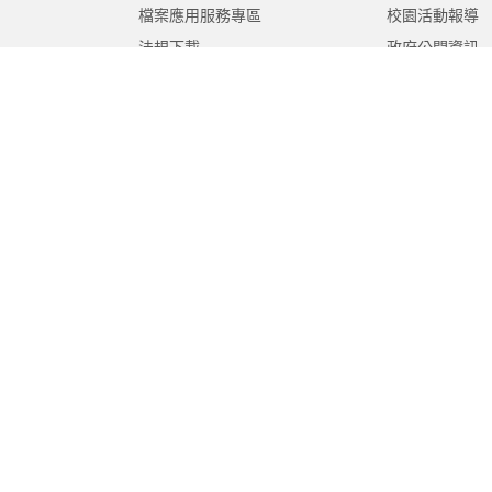
檔案應用服務專區
校園活動報導
法規下載
政府公開資訊
意見信箱
遊說法專區
報告書專區
教育紀要