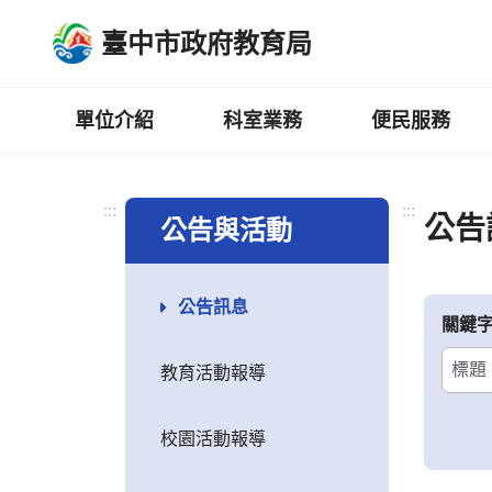
跳
臺中市政府教育局
到
主
要
內
單位介紹
科室業務
便民服務
容
區
:::
:::
公告
公告與活動
公告訊息
關鍵
教育活動報導
校園活動報導