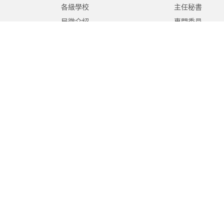
各級學校
主任秘書
局徽介紹
專門委員
高中職教育科
國中教育科
國小教育科
幼兒教育科
終身教育科
特殊教育科
課程教學科
體育保健科
工程營繕科
秘書室
學生事務室
人事室
會計室