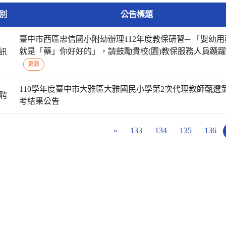
別
公告標題
臺中市西區忠信國小附幼辦理112年度教保研習─ 「嬰幼用
就是「藥」你好好的」，請鼓勵貴校(園)教保服務人員踴
訊
更新
110學年度臺中市大雅區大雅國民小學第2次代理教師甄選
聘
考結果公告
«
133
134
135
136