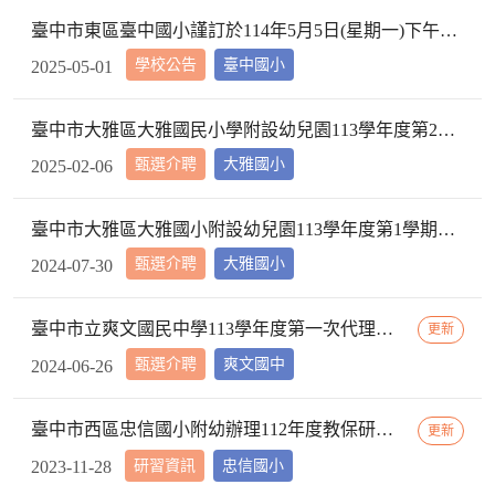
臺中市東區臺中國小謹訂於114年5月5日(星期一)下午2時10分於本校校長室，召開教評會審查114學年度市內介聘調入本校教師資格
學校公告
臺中國小
2025-05-01
臺中市大雅區大雅國民小學附設幼兒園113學年度第2學期【特教學生助理員】第1次甄選簡章公告
甄選介聘
大雅國小
2025-02-06
臺中市大雅區大雅國小附設幼兒園113學年度第1學期【代理教師】招考甄選錄取公告，已足額錄取，不續辦甄選作業。
甄選介聘
大雅國小
2024-07-30
臺中市立爽文國民中學113學年度第一次代理教師甄選簡章(一次公告分次招考)
更新
甄選介聘
爽文國中
2024-06-26
臺中市西區忠信國小附幼辦理112年度教保研習─ 「嬰幼用藥安全~就是「藥」你好好的」，請鼓勵貴校(園)教保服務人員踴躍參加
更新
研習資訊
忠信國小
2023-11-28