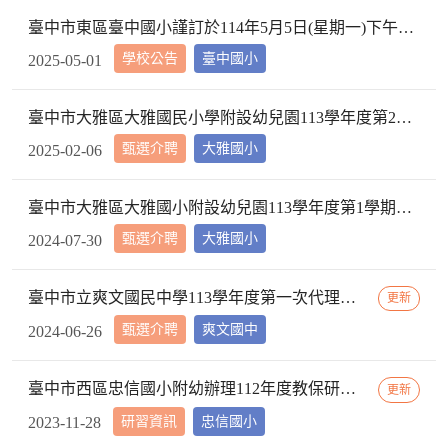
臺中市東區臺中國小謹訂於114年5月5日(星期一)下午2時10分於本校校長室，召開教評會審查114學年度市內介聘調入本校教師資格
學校公告
臺中國小
2025-05-01
臺中市大雅區大雅國民小學附設幼兒園113學年度第2學期【特教學生助理員】第1次甄選簡章公告
甄選介聘
大雅國小
2025-02-06
臺中市大雅區大雅國小附設幼兒園113學年度第1學期【代理教師】招考甄選錄取公告，已足額錄取，不續辦甄選作業。
甄選介聘
大雅國小
2024-07-30
臺中市立爽文國民中學113學年度第一次代理教師甄選簡章(一次公告分次招考)
更新
甄選介聘
爽文國中
2024-06-26
臺中市西區忠信國小附幼辦理112年度教保研習─ 「嬰幼用藥安全~就是「藥」你好好的」，請鼓勵貴校(園)教保服務人員踴躍參加
更新
研習資訊
忠信國小
2023-11-28