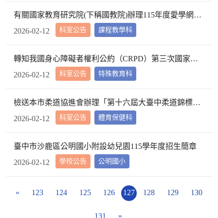
有關國家教育研究院(下稱國教院)辦理115年度愛學網「教師創意教案」、「校園微電影」及「看影片說故事」等3項競賽活動，請於學校網站公告相關訊息，並鼓勵師生踴躍參與，請查照。
科室公告
課程教學科
2026-02-12
轉知我國身心障礙者權利公約（CRPD）第三次國家報告條約專要文件資訊，請查照。
科室公告
特殊教育科
2026-02-12
檢送本市柔道協進會辦理「第十六屆大臺中柔道錦標賽暨第十八屆柔協盃柔道錦標賽」及「第九屆武德盃中小學柔道錦標賽」競賽規程，請查照。
科室公告
體育保健科
2026-02-12
臺中市沙鹿區公明國小附設幼兒園115學年度招生簡章
學校公告
公明國小
2026-02-12
«
123
124
125
126
127
128
129
130
131
»