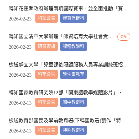
轉知花蓮縣政府辦理兩項國際賽事，並全面推動「賽事科普宣傳計畫」相關資訊，請查照。
科室公告
體育保健科
2026-02-23
轉知國立清華大學辦理「師資培育大學社會責任實踐計畫-教育的跨域創造力：豐碩大學與中小學、幼教、特教及師資生協作之專業資本」，詳如文件內容，請查照。
更新
研習資訊
課程教學科
2026-02-23
檢送靜宜大學「兒童課後照顧服務人員專業訓練班招生簡章」1份，請查照。
科室公告
學生事務室
2026-02-23
轉知國家教育研究院12部「閩東語教學媒體影片」，請貴校鼓勵所屬教師參採運用，請查照。
科室公告
國中教育科
2026-02-13
檢送教育部國民及學前教育署(下稱國教署)製作「特教助理人員20門數位增能課程清單」1份，請轉知及鼓勵所屬特教助理人員善加運用，請查照。
科室公告
特殊教育科
2026-02-13