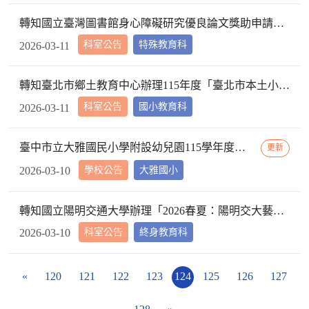
轉知國⽴臺灣圖書館⾝⼼障礙研究優良論⽂獎助申請資訊，請查照。
科室公告
特殊教育科
2026-03-11
轉知臺北市鄉土教育中心辦理115年度「臺北市本土小學堂」教學活動教案甄選計畫1份，請本市國小教師、代理教師、教學支援工作人員、實習教師及公私立大專院校學生踴躍參加，請查照。
科室公告
國小教育科
2026-03-11
臺中市立大雅國民小學附設幼兒園115學年度招生簡章公告
更新
學校公告
大雅國小
2026-03-10
轉知國立陽明交通大學辦理「2026春夏：陽明交大藝術季」，請查照。
科室公告
終身教育科
2026-03-10
«
120
121
122
123
124
125
126
127