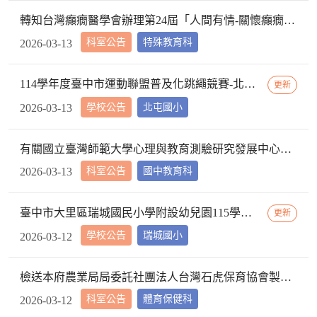
轉知台灣癲癇醫學會辦理第24屆「人間有情-關懷癲癇徵文比賽」活動報名資訊，請查照。
科室公告
特殊教育科
2026-03-13
114學年度臺中市運動聯盟普及化跳繩競賽-北屯區區域複賽成績公告
更新
學校公告
北屯國小
2026-03-13
有關國立臺灣師範大學心理與教育測驗研究發展中心辦理「素養導向課室評量資源建置暨推廣計畫」協作申請相關資訊，詳如說明，請查照。
科室公告
國中教育科
2026-03-13
臺中市大里區瑞城國民小學附設幼兒園115學年度招生簡章
更新
學校公告
瑞城國小
2026-03-12
檢送本府農業局局委託社團法人台灣石虎保育協會製作之「臺中石虎在哪裡」手冊及摺頁電子檔各1份，請查照。
科室公告
體育保健科
2026-03-12