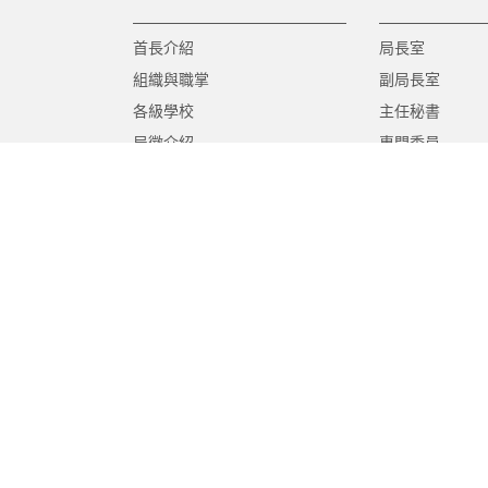
首長介紹
局長室
組織與職掌
副局長室
各級學校
主任秘書
局徽介紹
專門委員
高中職教育科
國中教育科
國小教育科
幼兒教育科
終身教育科
特殊教育科
課程教學科
體育保健科
工程營繕科
秘書室