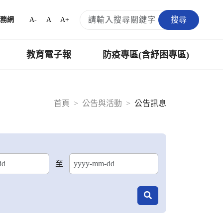
搜尋
A-
A
A+
務網
教育電子報
防疫專區(含紓困專區)
首頁
公告與活動
公告訊息
至