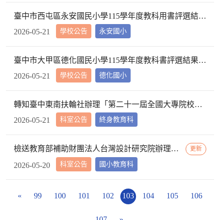
臺中市西屯區永安國民小學115學年度教科用書評選結果公告
學校公告
永安國小
2026-05-21
臺中市大甲區德化國民小學115學年度教科書評選結果公告
學校公告
德化國小
2026-05-21
轉知臺中東南扶輪社辦理「第⼆⼗一屆全國⼤專院校、⾼中、國中、國⼩學⽣書法⽐賽」資訊， 請查照。
科室公告
終身教育科
2026-05-21
檢送教育部補助財團法人台灣設計研究院辦理「第三屆教科圖書設計獎」參賽辦法1份， 請各校鼓勵教師踴躍報名，請查照。
更新
科室公告
國小教育科
2026-05-20
«
99
100
101
102
103
104
105
106
107
»