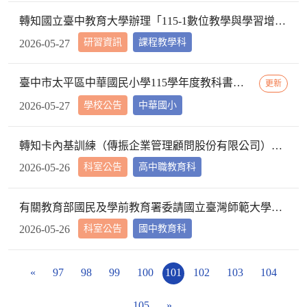
轉知國立臺中教育大學辦理「115-1數位教學與學習增能工作坊」系列研習活動，詳如文件內容，請查照。
研習資訊
課程教學科
2026-05-27
臺中市太平區中華國民小學115學年度教科書評選結果公告
更新
學校公告
中華國小
2026-05-27
轉知卡內基訓練（傳振企業管理顧問股份有限公司）與財團法人台灣尤努斯基金會共同辦理「玉山計畫」，請查照。
科室公告
高中職教育科
2026-05-26
有關教育部國民及學前教育署委請國立臺灣師範大學辦理「115年多元評量導入探究的議題式與主題式教學教案競賽」徵稿實施計畫案，敬請鼓勵相關教師踴躍報名參加，詳如說明，請查照。
科室公告
國中教育科
2026-05-26
«
97
98
99
100
101
102
103
104
105
»