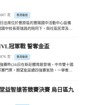
07 次
教育動態
5)日出席位於豐原區的豐陽國中活動中心設備
陽國中校長蔡瑞昌的陪同下，與社區民眾及全
未來發展及全體師生祈福。 豐陽國中創
能活動中心主體工程獲市府補助4,500萬元興
1,346萬元及市府補助434萬元，在中央與
VL冠軍戰 誓奪金盃
順利完工，未來將提供學子更舒適安全的學習環
76 次
教育動態
，包含藝才班(美術班、舞蹈班)、體育班(籃
)四強賽昨(24)日在新莊體育館登場，中市雙十國
、學程班)及合唱團，每年辦理「豐陽雩舞．天
軍賽門票，期望能延續四強賽氣勢，一舉奪
學生在籃球、棒球及滑冰等大型體育競賽，以
在聽到了
失誤，發動快攻攻勢，順利搶下第一局，第二
心聲與期望後，即開始積極協助爭取總經費合
第四局兩隊比分互咬，雙十女將們以絕佳的團
堂益智搶答競賽決賽 烏日區九
心及購置相關設施，除了能提供校內師生安全優質
國中充分展現求勝的企圖心，澆熄對手反撲氣
亦可嘉惠社區民眾，共享優質休閒空間。 豐
戰。另潭秀國中男排則以1:3敗給屏東縣新園國
舞台以劇場規格設計，包含專業音響、燈光及