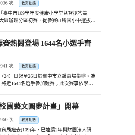
36 次
場地，輔以防護墊及電子計分設備，可完整保
教育動態
感謝師長、教練、家長及臺中市體育總會排球
理各項球類運動賽事，整體帶動學校運動風
「臺中市109學年度健康小學堂益智搶答競
重視，以及各級民意代表、地方仕紳、家長會
大區辦理分區初賽，從參賽61所國小中選拔出
后冠，請市民一起關注比賽，支持臺中市運動團
注入充沛、嶄新的生命力。
賽學校摩拳擦掌躍躍欲試，現場如火如荼經3回
區九德國小榮登冠軍寶座，勇奪臺中市109學
小、大雅區六寶國小、沙鹿區鹿峰國小、大里
賽熱鬧登場 1644名小選手齊
第二名至第六名佳績。 為鼓勵全市國小學生
衛生教育知識以及推廣預防保健之概念，並發
局自110年3月16日起至3月19日止分別於南
41 次
教育動態
小學、神岡區豐洲國民小學及大里區大元國民
（24）日起至26日於臺中市立體育場舉辦。為
小報名參賽，並由各區選拔出計13所學校進入
，將近1644名選手參加競賽；此次賽事依學校
姓同學說，他們從寒假就開始積極準備這個比
個田徑項目進行競賽。 臺中市政府教育局致力
庫外，老師也會摘錄健康課本相關內容給他
健體魄，並培養團隊合作的精神，同時藉由這
用電腦搜集資料，開學後大家更會利用中午、
五月在新竹縣舉辦之全國國民小學田徑錦標賽
—校園藝文圓夢計畫」開幕
，在參賽過程中，他們學到的除了健康促進各
教育局楊振昇局長表示，配合中央大型活動防疫
這是很寶貴的經驗。 教育局表示，健康小學
測體溫、配戴口罩、執行出入口管制、加強個
60 次
教育動態
促進學校的六大健康議題—健康體位、視力保
幕典禮、不開放觀賽，落實人流控管、降低群
)、菸檳害防制、正確用藥(含全民健保)，為提
局繼去(109)年，已連續2年與財團法人研
進一步指出，感謝臺中市體育總會田徑委員