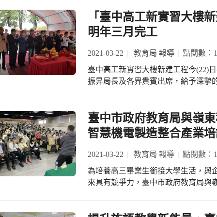
楊振昇局長、玉山金控陳美滿總經理
營利幼兒園，預計可招收2歲以上至入國
入教學活動的豐富資源，更可提升教
現場祝賀，會場貴賓雲集，場面隆重。
「臺中高工新實習大樓新
歲混齡班)，委辦法人為社團法人中華
接「世界繪本暨插畫巡迴展」250冊
書館對於學校扎根閱讀教育實有相當
明年三月完工
健康、安全並充滿藝術與人文的學習
特派員」，擔起巡迴展導覽解說之重
社區閱讀風氣，對於學校教育之貢獻
懷、尊重與專業培養幼兒良好人格特
示：「因為有之前導覽學校箱書室繪
會的協助，提供學子更好的閱讀環境
2021-03-22
教育局 報導
點閱數：17
索、發現與學習，建構出讓孩子盡情
本展導覽任務。培訓雖然辛苦，但能
氣注入強心針。 僑榮國小施能宏校長
境，創造一個讓家長放心、孩子開心的
人際相處，應該會有幫助，所以我覺得
臺中高工新實習大樓新建工程今(22
體育、食農、資訊、閱讀及雙語課程
幼兒園將於本(110)年度8月份開辦
示，非常感謝財團法人研揚文教基金會
振昇局長及各界貴賓出席，給予深摯的慶
教學，從學生多元的表現，皆顯現不
理110學年度招生登記，教育局提醒1
中市藝術光點-校園藝文圓夢計畫」，
6,000元興建，預計111年3月完
進步及成果。 僑榮國小的師生為感謝
式，符合線上登記條件的家長可選擇
養，透過這項計畫除了讓市民能看見
落成後，即將成為機械科及冷凍科工業
小學子，於啟用典禮除特別安排打擊
幼兒園招生E化作業系統」家長報名頁面(http:/
計畫，對於往後藝術賞析的能力及美
年約有1,000多位的學子可以在這
臺中市政府教育局與嶺東
展覽，展現僑榮國小學生動態靜態的自
本資料與聯絡人方式，系統即自動比
來能嘉惠更多學子，而且能吸引更多
術。 臺中高工是所歷史悠久、學風優
升學生閱讀質量，期勉僑榮國小能善
智慧機電製造整合產業培
外準備現場報名時所需的紙本資料。 
國內工業類科指標學府，培育校友近1
培育學子閱讀素養及能力、營造愛閱
年度招生簡章已公告於教育局全球資訊
界、公民營企業或成功創業，皆卓然
全民。
2021-03-22
教育局 報導
點閱數：16
絡窗口或教育局幼兒教育科(04-22289
產業界之金字品牌，享譽社會。 令狐副市長表示，市府在技職教育的投資不遺餘
訊。
為培養高三畢業生銜接大學生活，與
力，後續仍有許多計畫與補助，本著
來具有競爭力，臺中市政府教育局與嶺
積極協助改善學校校園的學習環境，
訓專班」、「智慧機電製造整合產業
是市府重視教育的具體實踐及對教育
科學園區、臺中科學園區、臺中工業
更能提供全校師生安全、良好學習環