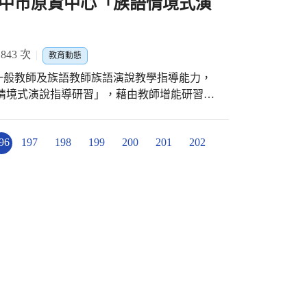
名學員，凡錄取者皆可獲得全額補助120小時
中市原資中心「族語情境式演
，開創屬於每一位同學的獨特價值。
學工業4.0及程式設計之相關知能，目前已完
；最後通過培訓課程所有考核者，可免試銜接
績優合作廠商就業保障，落實留住在地人才就
43 次
教育動態
一般教師及族語教師族語演說教學指導能力，
開設的專班「開訓典禮」訂在(20)日上午9
族語情境式演說指導研習」，藉由教師增能研習，
府教育局、廠商代表、學生及家長共同見證。
升族語教學成效。 因110年全國語文競賽學
密機械科技創新園區、中部科學園區優良廠
為「情境式演說」，透過四格圖片生活化的情
、惠特科技股份有限公司、大銀微系統股份有
96
197
198
199
200
201
202
使用族語成果，囿於常使用華語文的情境下，
王電子股份有限公司、健豪印刷事業股份有限
使對於族語教學工作者在演說指導上有相當難
力配合政府政策，發展重點產業、培養在地專
，提升原住民族族語教學人員族語演說指導能
，訓練更多具備良好職業態度與優秀專業的同
境式演說技巧，未來爭取臺中市榮譽外，並可
續理念。 教育局表示，為協助學生畢業順
教育局表示，中市長期致力於推動原住民族語
單位進行專業及實務對話，落實課程、訓練及
持續爭取原住民族教育資源中心經費，辦理教
達到「學用合一、人才培育」的目標，此次培
，以提升教師專業知能，確保學生受教品質。
式設計的高三同學量身訂做，從零基礎到具備
以順利銜接職場，讓學生不僅大一就能進入優
，另外還能在大學期間穩定就業，從工作中學
跑點。