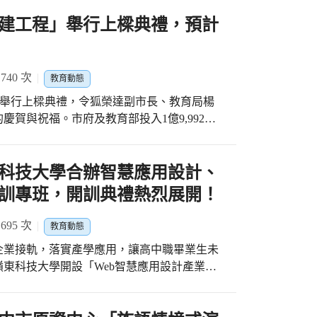
、玉山志工基金會來賓、志工及地方人士親臨
民小學前幼兒106名(含1班幼幼班及3班3至5
師教學的深度與廣度，讓學生們受惠。為了迎
 臺中市政府教育局楊振昇局長表示，玉山圖
建工程」舉行上樑典禮，預計
音樂舞蹈暨表演藝術教育協會，該會透過營造
繪本及50位插畫家畫作，學校培訓了一批「愛閱
大的助益，能培養學生閱讀素養，營造學校及
環境，帶領孩子一起探索生活美學，用愛與關
責大任。四年級的特派員李元和同學開心的表
，長久且深遠，感謝玉山銀行暨玉山文教基金
質，在課程中培養孩子勇於面對挑戰，喜愛探
本的經驗，所以想挑戰自己，自願接下這次繪
，豐富學校及社區閱讀資源，也為社區閱讀風
40 次
發展創意，在探索中快樂學習、健康成長的環
提升閱讀理解能力，還有表達技巧，對課業和
教育動態
表示，學校以智慧、溫馨、愛地球為願景，從
幸福園地。 后里非營利幼兒園及大雅非營利
很值得。」 臺中市政府教育局楊振昇局長表
)日舉行上樑典禮，令狐榮達副市長、教育局楊
等全方位發展，近年推動閱讀課程並結合雙語
，並配合臺中市公立及非營利幼兒園招生作業辦
及千附實業股份有限公司共同贊助「2021臺
賀與祝福。市府及教育部投入1億9,992萬
管是在語文教學或雙語課程的推動，均有長足
10學年度採現場報名及線上登記雙軌並行方
教育局相當重視提升學子的美感教育及藝文素
工。新實習大樓外觀風格穩健，內部寬敞明亮，完工
玉山志工社會福利慈善事業基金會嘉惠僑榮國
現場報名或進入「臺中市公立幼兒園及非營利
企業回饋社會的用心，相信學生們透過參與此
人才的培育基地，可提供30個班的學生，每
樂、英語歌謠展演活動外，另還辦理閱讀成果
/kid-online.tc.edu.tw)，填寫報名幼兒基
感視野的陶養定能有所提升。希望這項計畫未
個安全且完善的實習場域認真學習專業知識及技
科技大學合辦智慧應用設計、
信及素養。 楊振昇局長表示，教育局重視提
對報名幼兒是否符合幼兒園報名資格，不需另
企業與市民關心及支持藝術教育。
良，以培養工業技術人才為目標的學校，亦是
用玉山圖書館的資源，更加精緻化閱讀教育、
訓專班，開訓典禮熱烈展開！
后里非營利幼兒園及大雅非營利幼兒園110學
0萬人，分佈海內外，無論在政府機構、學術
讀氛圍，期待書香遠播全市，讓閱讀風氣感染
網，幼生家長可逕洽各校(園)簡章提供的聯
有成，培育出工業技術菁英，投入產業界成為
95 次
教育動態
111轉54308李小姐) 查詢及瞭解招生相關資
企業接軌，落實產學應用，讓高中職畢業生未
對教育的重視及對臺中高工辦學特色的肯定，
東科技大學開設「Web智慧應用設計產業培
提升相關軟硬體設施，嘉惠中部地區學子，也
培訓專班」，在產業端則結合臺中市精密機械
承諾的兌現及保證。相信新實習大樓完成後，
區及資訊服務業等多家優良廠商，共同推動高
境，使學生在未來的日子裡都能發揮自己的特