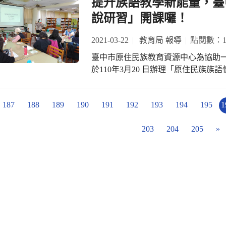
三學生智慧設計就業專班，甄選共100
提升族語教學新能量，臺
長，學有專精，服務人群，造福社會
職場技能培訓課程，以實務經驗教導同
說研習」開課囉！
成學員甄選，將進行為期半年的培訓
配合科大產學專班就讀，更享有中部
2021-03-22
教育局 報導
點閱數：18
業發展目標。 臺中市辦理跨校式產業培訓專班第四年，開設至今因成效卓越且
臺中市原住民族教育資源中心為協助
報名狀況熱烈，今年與嶺東科技大學合作
於110年3月20 日辦理「原住民族
時舉行，由嶺東科技大學、臺中市政
進而活化族語教學內容和教學方法，提
今年度專班合作廠商多為臺中市精
生組本土語文演說的比賽方式正式改
商，計有采威國際資訊股份有限公司
187
188
189
190
191
192
193
194
195
1
境題目，讓學生能充分展現日常生活
限公司、橋椿金屬股份有限公司、車
此種改變對參賽選手是一大挑戰，致
公司等等約50間，上述各廠商向來盡
203
204
205
»
度，希望透過此研習活動安排的課程
業技職人才，學校也將依據產業需求
力，除指導學生參加原住民族族語情
學，提供產業徵才，達到在地人才永
增進平日教學內涵，提升教學技巧。 
利求職，市府將持續媒合產官學研等
文教育，每年向中央申請經費，將會
就業輔導，加強培育技職教育人才，
師專業增能研習、教材教法研發課程
訓專班課程內容，即是替有志進入程
紮實基礎，打造符合產業需求之職能
秀企業工作，同時還能擁有亮眼履歷
習，搶先同儕建立工作年資，贏在起