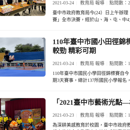
2021-03-24
教育局 報導
點閱數：20
布幕，可供專業表演，另有木質籃球
基層選手，三級銜接體制運作有成，
護籃球隊隊員的訓練安全，更可以辦
臺中市政府教育局今(24）日上午辦理
委員會的付出與努力。 今(25)日潭秀國中男排將於12點爭取季軍，雙十國中女排則
氣。感謝市府對基層學校教育發展的
賽」全市決賽，經於山、海、屯、中4
將於下午4點與屏東縣新園國中角逐
等多方協助，完工啟用將為豐陽國中
13所優勝國小進入全市決賽，各區參
隊，為臺中子弟兵加油打氣。
合搶答激戰後，競賽結果出爐！由烏日
年度健康知識王，並由大雅區三和國
110年臺中市國小田徑錦標
區內新國小、南屯區文山國小分別榮獲
較勁 精彩可期
主動學習全面性、完整性、正確性的
展多元衛生教育之形式，臺中市政府教育
2021-03-24
教育局 報導
點閱數：19
屯區文山國民小學、梧棲區梧棲國民
110年臺中市國民小學田徑錦標賽自今
小學進行分區初賽，全市共有61所國
期3天賽事，總計137所國民小學報名
全市決賽。 代表南屯區文山國小的蔡
規模和學生性別，分為8組，總計60
賽，除了認真研讀主辦單位提供的題
鼓勵學生養成運動的好習慣，鍛鍊強
們，團隊中的每個人也會分工合作利
次賽事，選拔出代表臺中市參加今年
「2021臺中市藝術光點
下課時間練習、模擬搶答比賽的狀況
的選手，與21縣市選手一同較勁。 
大議題的知識外，更多的是團隊合作，
原則，教育局除進行實名制登記、量
2021-03-23
教育局 報導
點閱數：19
堂益智搶答競賽題目內涵包含了健康
人衛生防護等防疫措施外，並取消開
健、口腔衛生、性教育(含愛滋病防治
為深耕美感教育於校園，臺中市政府教育
聚風險，防疫工作不鬆懈。 教育局更