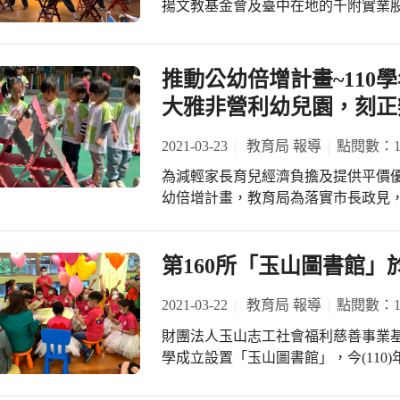
升學生參與度，自107學年度起更調
揚文教基金會及臺中在地的千附實業股
會、國民小學體育促進會(潭子國小)
的機會，希望藉由健康小學堂的活動
—校園藝文圓夢計畫」。整合串連民
本次賽會的圓滿，也期勉所有運動員
經驗結合，並落實於生活中。決賽第一名
及提升美學涵養及藝術賞析的能力。 「
餒」的精神，把各項競賽當作是個人
位隊員獲頒獎狀1紙；第二名隊伍獲頒獎勵
費係由財團法人研揚文教基金會及千
推動公幼倍增計畫~110
局將持續推展田徑運動，提升學生體
獎狀1紙。第三名隊伍獲頒獎勵金(或等值
豐富，包含「世界繪本暨插畫巡迴展」、
大雅非營利幼兒園，刻正
藝術探索見學之旅」、「藝術好好玩
有北屯區僑孝國小、豐原區豐村國小
2021-03-23
教育局 報導
點閱數：19
新社國小等5校。 今(23)日在臺中市
為減輕家長育兒經濟負擔及提供平價
園藝文圓夢計畫-【世界繪本暨插畫巡
幼倍增計畫，教育局為落實市長政見
邀到臺北小巨蛋「2020 SUPER 
辦理，110學年度教育局盤點整建后
隊揭開序幕，象徵力與美的韻律體操
營利幼兒園，並經公開甄選，委託財
槺榔國小進行太鼓表演，引領大家一同
中華音樂舞蹈暨表演藝術教育協會辦理
第160所「玉山圖書館
榮祥表示，美感與閱讀教育為學校推
幼兒園，預計可招收2歲以上至入國民小
由動、靜態的展演與參訪活動，讓校
齡班)，委辦法人為財團法人臺中市健
2021-03-22
教育局 報導
點閱數：19
的活動，在孩子的心裡播下藝術的種子
在地花卉、食農、音樂、生態等文化
煜表示，「世界繪本暨插畫巡迴展」
財團法人玉山志工社會福利慈善事業
STEAM等特色課程，並於部分課程
程自然生態教育相關之內容，有助學
學成立設置「玉山圖書館」，今(110
可以安心送托子女的園地。 另教育局
由插畫展以及數位教材，能培養學生敏
圖書館。 僑榮國小於今（22）日舉
園，深受在地家長肯定及好評後，本(1
毓文分享，財團法人研揚文教基金會