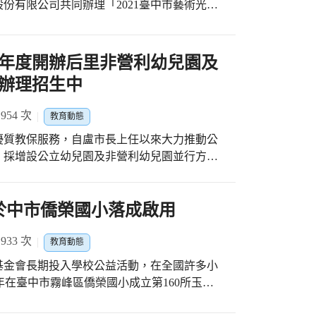
整部分搶答遊戲規則，讓每隊參賽隊伍皆有答題
份有限公司共同辦理「2021臺中市藝術光點
等承辦學校、帶隊師長、教練及選手共同促成
，讓學生透過遊戲吸收健康相關知識，與生活
間機構資源，提供孩子們體驗多元的藝術資源
盡情展現實力，展現出運動家「勝不驕、敗不
隊伍獲頒獎勵金(或等值獎品)12,000元、每
2021臺中市藝術光點-校園藝文圓夢計畫」經
長期訓練的驗收及自我挑戰的印證，未來教育
金(或等值獎品)10,000元、每位隊員獲頒
附實業股份有限公司共同贊助，活動內容精彩
學年度開辦后里非營利幼兒園及
能，營造活力校園。
獎品)8,000元、每位隊員獲頒獎狀1紙！
「e-school繪本創意數位化教材」、「臺北
辦理招生中
校園戲劇巡演」等四大主軸。參與計畫的學校
、清水區槺榔國小、石岡區土牛國小及新社區
54 次
教育動態
北屯區僑孝國小辦理「2021臺中市藝術光點—校
優質教保服務，自盧市長上任以來大力推動公
迴展】」聯合開幕活動。活動由僑孝國小曾受
，採增設公立幼兒園及非營利幼兒園並行方式
STAR體育表演會」表演且獲獎無數的僑孝韻律體操
里國中及大雅國中學校餘裕空間，各成立1間非
表演，是藝術光點，是藝術的最佳詮釋；另由
團法人臺中市健康全人教育基金會及社團法人
進入想像無限的繪本世界。 僑孝國小校長游
。 后里非營利幼兒園為后里區第1間非營利
」於中市僑榮國小落成啟用
展的重點，此圓夢計畫內容豐富且多元，期藉
學前幼兒76名(含1班幼幼班及2班3至5歲混
內的孩子豐富學習經驗，更期待藉由這一系列
康全人教育基金會，該會將於課程中融入后里
33 次
，一天天萌芽茁壯。 僑孝國小教務主任陳承
教育動態
，加入親子愛閱讀、作息本位的融合教育及
的繪本種類琳瑯滿目，其中不乏與學校校本課
基金會長期投入學校公益活動，在全國許多小
融合老幼共學模式，期望該園成為讓家長及長輩
生透過閱讀涵養對自然生態的保育觀念，另藉
)年在臺中市霧峰區僑榮國小成立第160所玉山
繼106學年度在大雅區開辦上楓非營利幼兒
銳的觀察力與鑑賞力。 僑孝國小設備組長吳
辦玉山圖書館落成啟用典禮，臺中市政府教育局
10)學年度教育局續開辦大雅區第2間大雅非
所提供的繪本創意數位e化教材，不僅是教師融