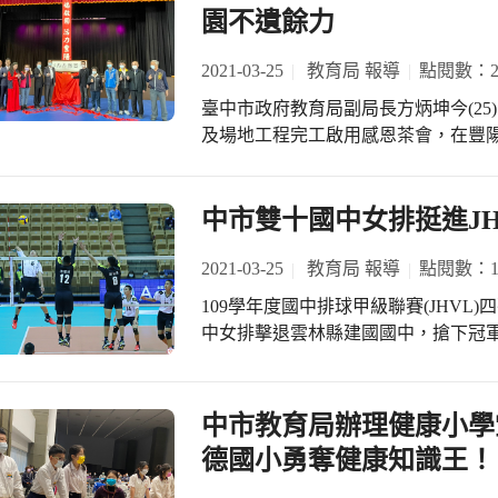
園不遺餘力
2021-03-25
教育局 報導
點閱數：20
臺中市政府教育局副局長方炳坤今(2
及場地工程完工啟用感恩茶會，在豐
校師生共同見證這歷史性的一刻，並為學校
校22年，是豐原區最年輕的國中，多功
建，內部設備及籃球場地工程獲中央補助
中市雙十國中女排挺進JH
地方的齊心協力下，今(110)年三月
境，各界貴賓歡欣齊聚表達賀意。 豐陽國中在歷任校長及師長努力下，成立各式特
2021-03-25
教育局 報導
點閱數：18
色班級，提供豐原區學生適性揚才舞臺
109學年度國中排球甲級聯賽(JHVL
球、棒球、滑冰專項)、技藝班(專班
中女排擊退雲林縣建國國中，搶下冠
籟美聲」音樂舞蹈展演、畢業美展，
冠、重返榮耀。 雙十國中在女子組四強賽場上，對上雲林縣建國國中，第一局雙十
及國中技藝競賽等皆有相當優異的表現。 教育局副局長方炳坤表示，市府
國中雖一度落後，靠著調整接發球的
豐陽國中全校師生和當地社區家長的
三局不敵建國的火力強攻連失兩局，
中市教育局辦理健康小學
計6,280萬元，興建多功能活動中
隊默契將局數扳成平手，決勝局雙十
德國小勇奪健康知識王！
的教學空間及體育團隊的訓練環境外，
焰，終場以3:2力克建國國中闖進冠軍
陽國中蔡瑞昌校長則表示，活動中心
中，將爭取季軍。 教育局表示，兩校選手大多是臺中在地囝仔，感謝學校積極培育