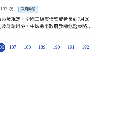
明國小吳佳靜老師則結合電子書與臺中市的線
，至對應協辦學校報名表單完成報名(詳分區報名
賽，由淺入深的雲端課程規劃讓學生在停課不
圖書館的數位資源，讓閱讀全年不打烊。南區
03 次
教育動態
各業的實際應用，在學齡階段就能熟悉雲端數
頁的直播方式帶領學童與家長閱讀各出版社新
，疫情的衝擊是危機也是轉機。未來教育局也
策及規定，全國三級疫情警戒延長到7月26
月的競賽期間，賽事整合多方資源，以講座、
香裏頭。 西區中正國小劉美瑤老師指導學生
足臺中，放眼國際」的世界公民，不因疫情攔
動及群聚風險，中區縣市政府教師甄選策略聯
啟發學生在競賽過程中的創意與靈感。 臺中
做一個有素養的數位公民。此外，她以溫馨感
縣於（13）日下午會議決議，停止辦理110學
4.0智慧製造為主軸，配合教育部國教署，為
作影片提供給學生聽讀與賞析，啟發大家的悲
專業，規劃雲端線上課程，融入多元選修及彈
暖與撫慰的力量 教育局長楊振昇表示，疫情
86
187
188
189
190
191
192
易，且為避免人群異地流動，爰本市決定配合
科技的場域空間，並推廣至偏鄉學校，縮小城
」，我們越要彼此一起，上下一心相互提醒，
暨幼兒園教師甄選。 為保障考生權
於臺中市積極推動雲端科技課程相當肯定，中
的閱讀資源以及這些溫暖人心的閱讀故事，相
考生自110年7月20日起至110年7月30日
，打造智慧機械實驗教室及虛擬實境體驗教
0.twrecruit.com.tw/tstc_c、國小暨幼兒
產業優勢，引領高中生深化科技素養，以累積
com.tw/tstc_b）填寫退費相關資料，以利後續退費事宜。
局楊振昇局長表示，此次由臺中高工結合新興
制機械手臂揭開賽事序曲的開幕式，並將資源
學設計最佳的印證。雲端服務人才培育對於智
前部署產官學研合作，推動中市師生雲端服務
大數據、人工智慧與雲端等新技術融入教學課
基礎架構部署、大數據分析、系統工程等等人
術及職業教育發展藍圖。