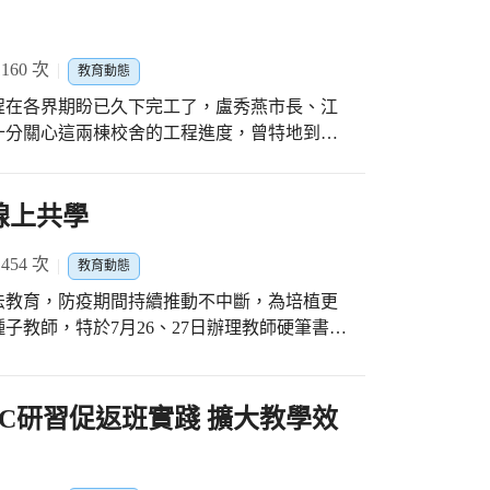
60 次
教育動態
程在各界期盼已久下完工了，盧秀燕市長、江
十分關心這兩棟校舍的工程進度，曾特地到學
。兩棟校舍因老舊不堪使用，經由江啟臣立
力爭取下獲得了拆除整建工程的經費，此次重
助240萬元，其餘經費1億229萬元由市府籌
線上共學
今(28)日盧市長在江啟臣立
同下再度視察仁愛、信義樓完工後的現況，盧
54 次
教育動態
學校，國小部含幼兒園及補校目前有111班，
法教育，防疫期間持續推動不中斷，為培植更
作都有優異成果。今日仁愛樓、信義樓工程完
子教師，特於7月26、27日辦理教師硬筆書法
營造廠兩年多的努力合作下獲得了成果，嶄新
化藝術教育是重要的施政。為推動書法教育，
全又漂亮的教學環境下開心學習心中十分欣
小成立「書法教學資源中心」。7年多來，「書
樓完工後鑒於中央設備經費沒有到位，市政府
辦理增能研習，尤其是暑假辦理的硬筆書法教
C研習促返班實踐 擴大教學效
增購及充實階梯教室、圖書室的設備，也補助經費
師都慕名前來取經，今(110)年此研習活
經費480萬元進行操場跑道整修。隨著工程的
額滿。 「書法教學資源中心」執行秘書韓紫綺
林為設計理念的圖書室，創新的設計感將圖書
富扎實。首先為老師們介紹108新課綱素養導