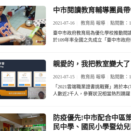
操」同獲「績優學校獎」，另豐原高
穿著的是紅色的衣服，人人笑容滿面
連霸佳績獲得「運動教練獎」，展現中
中市閱讀教育輔導團員帶
解到文化的差異。 Amanda老師
教育局為推展與扎根學校體育工作，
師快速理解接待家庭面對的文化差異
爭力」及「改善運動環境設施」為三
2021-07-16
教育局 報導
點閱數：11
「接待家庭職責與認知」，上石國小
程序，以致力普及校園運動風氣、提
蔡淇華主任，分享國小、國小中及高中的接待家庭實務
臺中市政府教育局為優化學校推動閱
手、完善學校體育設施設備、強化學
國的學生，學生離開後，也和他保持
於109年率全國之先成立「臺中市政
體育多元發展。 另為厚植學校體育三
在接待國外友人時，不妨「有話直說
學校諮詢管道，協助圖書教師解決教學
育班與運動團隊訓練人力、提升教師
慣和環境的不同，學生離開房間後，
代的教學，讓學生學習不中斷，閱讀
護區域醫療網」、國內外參賽及移地
也從善如流地調整生活習慣，這樣直
(http://elearning.st.tc.edu.tw
親愛的，我把教室變大了
培訓獎助金等獎(補)助措施，全方位打
愉快，參與的老師都覺得收穫滿滿，
程，持續提升小朋友們的閱讀力。 烏
中等學校運動會勇奪117金、111銀及
主辦這場活動的惠文高中王沛清校
設計跨領域閱讀課程，首先帶領學生
2021-07-15
教育局 報導
點閱數：10
示，逐年穩健編列預算經費協助學校
盟第三區召集學校，因應國際教育2.0
說，再教導學生利用家中的現有食材
遊戲器材、建立樂活運動站，並推動
研習。也期待在邊境解封後，各校能
「2021雲端職業證書挑戰賽」將於本
過閱讀學會生活自理，同時也讓閱讀
友善空間，營造宜居環境、促進市民
學校及接待家庭成為臺灣國民外交的先鋒。 臺中市政府教育局近年積極
人數近2千人，參賽狀況相當熱烈踴躍，參
示：「英秀老師帶我們閱讀《少年廚
關政策，除提升學生體能、養成學生
育，近兩年因疫情影響，國際交流互
線上課程，學習雲端科技相關知識與
節讓我們製作珍珠丸子，在製作的過
手，厚植基層運動競技實力，改善校
過視訊方式辦理的接待家庭理念實務
藉由職人帶路，提供經驗，讓參與學
是一位擁有厲害的飲食招式的小廚俠
為學校體育扎根，讓各級學校成為本
化差異、接待家庭實務以及所需注意
參考及產出個人專屬學習歷程檔案，
防疫優先!中市配合中區策
用，真是一堂難忘的「閱讀好食光」
建國際交流的橋樑。此外臺中市政府
得業界體驗實習機會及亞馬遜網路服務
理解與辨認說明文的類型、重點與寫法
民中學、國民小學暨幼兒
學生在家便能與外師線上英語口說，落
工、逢甲大學、AWS亞馬遜網路服務