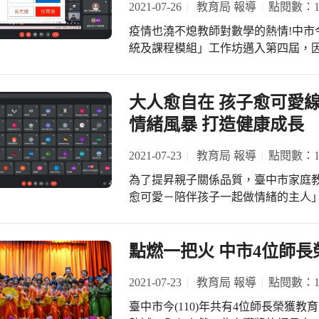
2021-07-26
教育局 報導
點閱數：11
室打造宛如一座圖書森林滿室飄滿書
向的寫字教學方向、國小低中高三個
過整修後讓校園門面煥然一新，南陽
疫情也澆不熄教師對數學的熱情!中市今(
解決方式；另藉由教學影片介紹指導
校園，從這裡再再的兌現她照顧學童
統及課程模組」工作坊邁入第四屆，
邀請教學實務經驗豐富的講師分享實施
經詳評專業鑑定屬耐震能力不足，有
爭相參與！ 由臺中市清水國小陳維民
年度臺中市推動書法與美感教育師生硬
1,194萬元拆除重建，規劃地上4層
把作文「起、承、轉、合」思維架構
加線上研習教師們的互動性，承辦此
招標作業。 教育局楊振昇局長指出，南陽國小仁愛、信義樓重建校舍完工後可以看
重視「學習數學」的本質，有效啟動
大人愈自在 孩子愈可愛
學資源中心」特別準備豐富的獎品，
到當初的規劃設計理念，以曲面量體
師實踐，配合計畫實際入班參與，希
有趣、多元的課程安排，鼓勵教育夥
情緒風暴 打造健康成長
校園，打開封閉感的校園空間，並帶
的轉化與發展。 本次工作坊的主軸藉
共同分享文字書寫帶來的愉悅與感動
氣息；和平樓重建校舍延續仁愛、信
思與分享，期許教師重視學生的認知發展，
教育局長楊振昇表示，「好的教學，才會有好的學習」（Good
2021-07-23
教育局 報導
點閱數：12
陽之心」為重點，針對原有校舍缺點
(豐富知識，Enrichment)、「轉」(領悟
Teaching）。「互動」能吸引注
開放空間、創造校園開放核心及流暢趣
為了提昇親子關係品質，臺中市家庭教
Compression)的「教學節奏」
筆書法教學研習活動傳遞文字的美感
隨著仁愛樓、信義樓工程、階梯教室
愈可愛－陪伴孩子一起做情緒的主人
經驗、覺察、理解的過程，以涵養自
一同將書法藝術教育向下扎根，啟發
環境等工項的完工，打造了一個嶄新
者—陳志恆諮商心理師，與家長分享
明數學知識的過程，並以「診斷」為
多能寫出美字的莘莘學子。
適的環境下學習。非常感謝盧市長、
體又好懂的實例，幫助家長覺察並理
練」，藉此反饋老師更清楚自己的教學
南陽國小的重視並補助相關經費，讓
的日常練習，使家長能更自在、更嫻熟
點燃一把火 中市4位師長
展工作坊的實質效益，今年數學領域
育中心今年度以「情緒教育」為主題
師，於工作坊結束後展開更多的延伸討
市民認識自己的情緒，進而覺察及接
2021-07-23
教育局 報導
點閱數：12
學，並鼓勵更多師長觀摩及共同研討
的情緒起伏往往讓家長頭疼，家長也
表示，進一步的協作、進一步的討論
臺中市今(110)年共有4位師長榮獲
子的曾小姐表示：「女兒講話很衝，