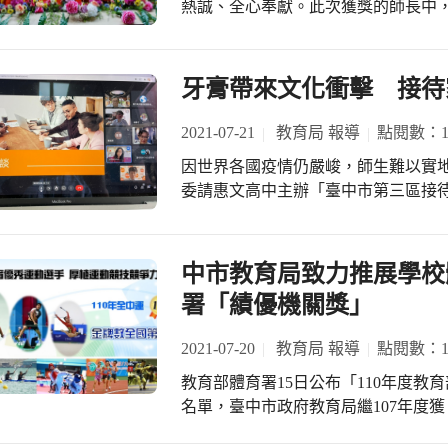
教學現場，也更能發揮與檢驗工作坊
熱誠、全心奉獻。此次獲獎的師長中
情期間，每天24小時都在家，嫌我們
方提供實質幫助，讓臺中市老師們也
黃圓媛校長推典範學品德；臺中高工沈
做不好就要講呀，講了又說吵，到底
體會與收穫。 教育局楊振昇局長表示
空調產學專班」；惠明盲校羅綉靜教
也面臨照顧及辦公的雙重壓力，難免
如：國民教育輔導團、教專地方輔導
習。 東陽國小吳文芳校長長年於偏鄉學校耕耘，亦翻轉百年老校，為偏鄉的孩子設
牙膏帶來文化衝擊 接待
孩子也因為缺乏同儕的陪伴，長時間
需的各種專業發展環境，不但希望積極
計書法、雙語、獨輪車等多項特色課
漲。 當青少年子女處於情緒風暴中時
的時代已經過去，團隊互助才能永續
讓該校榮獲教育部品德特色學校、臺中
2021-07-21
教育局 報導
點閱數：11
緒，用自在和穩定的情緒狀態互動，
評量趨勢分析，相信藉由教師們互助
維國小黃圓媛校長自102年起，連續
把眼光放在正向、積極的焦點上，以
因世界各國疫情仍嚴峻，師生難以實
團隊，將適性的教學策略實踐於課程
德」課程，整合閱讀、國際、生命、
向成長的力量，因為過度的焦慮和指
委請惠文高中主辦「臺中市第三區接待
勇於探索與邁向自己的人生旅途，締
人國小，進行壽司飛行公益活動，共享課
為的反應，常常是最具影響力的，每
任接待家庭之人員，待可恢復實地國
工沈志秋主任首創全國唯一「1+3+
靠近孩子時，他們才會真正敞開心，接
邀請東海大學的美籍講師Amanda Pa
高工產學專班到勤益科技大學產學攜
教育局表示，疫情期間希望家長不只
小閔柏惠主任、光明國中李國禎老師
中市教育局致力推展學校
調人才培育。沈主任表示：「老師要
鼓勵家長在防疫生活中為孩子尋找樂趣
東西方文化的衝突和擔任接待家庭的注
是有未來的路」。 惠明盲校教師羅綉靜從不放棄給特殊教育學生機會，秉持學生現
署「績優機關獎」
握難得的親子時光，與孩子一起創造
「高語境文化」國家，講話會比較婉
在不能，不代表以後不能的信念，善
中，進而學習情緒的轉化促進親子之
家，在交際時，信息透過直白的語言
視聽雙障、多障生溝通與學習，並嘗
2021-07-20
教育局 報導
點閱數：11
化」國家交流時，常需揣摩別人的表
生愛上學習。 教育局楊振昇局長表示，師鐸獎是教育界的最高榮譽，恭喜每位獲獎
教育部體育署15日公布「110年度
他和臺灣老公的對話情境為例，當老
的師長，同時感謝每位在教育工作崗
名單，臺中市政府教育局繼107年度
完了。」他會回話說：「你講話為何
為學生們生命中的貴人。
時，惠文高中以「平日多運動、生活
師在授課中，從各國的婚喪喜慶的照