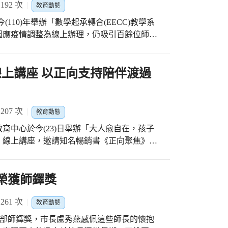
92 次
香、階梯教室設備完善宛如電影院、校門口經
教育動態
年段的課程目標差異、學生常見的學習問題及
國小從原本老舊的校園環境蛻變成嶄新優質的
110)年舉辦「數學起承轉合(EECC)教學系
低年級學生學習寫硬筆書法的重點。除此，還
提供優質教育環境的最重要政見。另外和平樓
因應疫情調整為線上辦理，仍吸引百餘位師長
硬筆教學的經驗，並帶領教師欣賞獲「110
使用安全上的疑慮，市府籌編工程經費1億
老師創立的《國小數學起承轉合教學系統》，
筆書法比賽」的特優作品。 為增加講師與參
樓，共24間教室，目前已設計完成，將進行工程
融入數學教育，期望邏輯搭配教學，帶領孩子
次研習活動的烏日區旭光國小團隊與「書法教
系統性學習思維。本屆工作坊將著重於引領教
線上講座 以正向支持陪伴渡過
並用心設計了摸彩、猜猜樂互動性活動，藉由
開放空間串聯，運用外掛彩色樓梯，晀望整個
望吹起臺中市數學教育的進化風潮，加速教學
伴們遠距線上來共學，一起寫美字、練字趣，
入地方特色「葫蘆」，使校園整體充滿活力的
專家引導數學理論與實務，啟發參與夥伴的反
，體現新課綱「自發、互動、共好」的目標。
義樓設計，以曲面造型規劃於校園中心之「南
安排「起」(投入，Engagement)、「承」
 Learning from Good
07 次
教育動態
提出四大設計重點：重塑校園線條、銜接校園
，Comprehension)、「合」(壓縮，
意力，也是有效線上學習的利器。期望藉由此次硬
味的校舍動線。 楊朝銘校長表示，南陽國小
育中心於今(23)日舉辦「大人愈自在，孩子
，提升孩子的注意力和學習動機，陪伴孩子經歷求知－
與溫度給教育夥伴們，亦期盼臺中市的老師們
及圖書室設備及具有歷史意義的老舊校門周邊
」線上講座，邀請知名暢銷書《正向聚焦》作
學能力。教學過程中，將模擬孩童經歷先賢發
孩子心中的藝術種子、激發藝術潛能，培育更
、漂亮的校園，讓孩子能在一個新穎及安全舒
陪伴青少年子女情緒風暴的教養觀念。透過具
教學轉變的核心，引導孩童「肯、做、悟、
江啟臣立委、張瀞分議員及教育局長楊振昇對
解日常生活中子女的情緒需要，並提供好操作
系統、學生也能享受思考數學的樂趣。 為拓
全體師生都能享受到更優質的教學設施。
的陪伴子女從失控情緒脫困。 臺中市家庭教
榮獲師鐸獎
國小輔導小組預計邀請有意願攜手前行的老
，舉辦親職、伴侶、婚姻等講座，協助臺中市
論，並於110學年參與班級實踐，一起活用所
納別人的情緒，增進家庭關係的和諧。青少年
61 次
教育動態
。輔導小組召集人西屯區永安國小陳靜姿校長
常因管教與孩子發生衝突，家裡育有青春期孩
，都是希望將工作坊的知識更有效地帶進第一
教育部師鐸獎，市長盧秀燕感佩這些師長的懷抱
有如刺蝟，每講幾句就擺臭臉，很難對話！疫