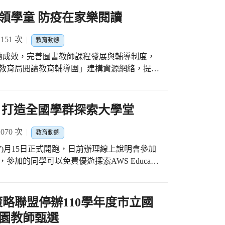
商葉忠桂老師以長期耕耘豐商排球發展並締造7
，和臺灣的習俗大相逕庭，讓學生可以確實理
市致力推動學校體育豐碩成果。 臺中市政府
領學童 防疫在家樂閱讀
深入淺出的講解，幫助參加研習的九十幾位老
以「培養學生規律運動」、「厚植運動競技競
。此外尚有前高雄大學秘書孫瑜謙教授，講解
大主要推動方向，透過健全的預算編列制度與
51 次
閔柏惠主任、光明國中李國禎老師及惠文高中
教育動態
升學校體育教學效能、積極培訓優秀運動選
。 孫瑜謙教授曾接待來自多
讀成效，完善圖書教師課程發展與輔導制度，
校體育經費等5項具體策略，有效推動中市學校
聯繫，蔡淇華主任指出，文化間的差異很大，
府教育局閱讀教育輔導團」建構資源網絡，提供
級制度、積極培育優秀運動選手，透過補實體
」，過去他曾接待來自某國的學生，因生活習
困境，陪伴各校扎根閱讀教育。 因應疫情世
專業與運動教練知能、領先全國建置「運動防
都不關冷氣，他直接和學生說明情況後，學生
教育輔導團除鼓勵學生善用線上資源
訓練經費補助、發放體育獎金及績優運動選手
接的溝通，才會讓交流長久，讓接待的經驗更
/online_read.php)閱讀不輟，團員們更紛紛自製線上閱讀課
 打造全國學群探索大學堂
造優秀運動選手培育環境，並且在110年全國
也在會後，熱情發問及要求更多資料分享。
日區九德國小廖英秀老師，結合美食與閱讀，
139銅，金牌數及獎牌數全國第一。 教育局表
長表示，惠文高中身為臺灣國際教育旅行聯
閱讀食譜類的說明文及與美食有關的少年小
70 次
教育動態
更新整建老舊跑道、整建運動場地、改善校園
在2020年5月份開跑，日後將辦理更多增能的
製作讀本裡的美食，讓學生在防疫期間不僅透
校園延長開放時間政策，提供民眾運動休閒的
夠開發出適合各校的接待家庭課程，讓臺灣的
(7)月15日正式開跑，日前辦理線上說明會參加
成為家人的「好食光」。九德國小的董同學表
健康。未來教育局將持續推動學校體育發展相
推廣國際教
加的同學可以免費優遊探索AWS Educate
俠》，故事精采刺激，讀完書後還利用書中情
規律運動習慣外，也會持續培育優秀運動選
訪活動暫歇，但準備工作仍持續進行。本次透
應用，競賽期間每月將辦理線上職涯分享會，
程中，我覺得自己彷彿化身成為書中的角色，
園運動環境，一同與各級學校及教師共同協力
研習，讓臺中市國高中小教師深入了解各國文
生創造自己的學習脈絡，作為未來學群選擇的
，學會了製作好吃的珍珠丸子還與家人一起享
市邁向「運動城市，健康之都」的最佳支點。
的交流細節，在疫情洪流衝擊的當下，持續搭
同時又能和來自全國的同學競相爭取優勝，獲
略聯盟停辦110學年度市立國
。臺中市太平區宜欣國小劉怡伶老師引導學生
也持續辦理雲端英語學堂計畫，參加的高中職
公司所舉辦之雲端人才培訓營隊。 臺中高
，並理解生活中需知道的買賣契約知識。 外
園教師甄選
實防疫不停學。有意願者(臺中市限高中職學
公司在教育部國教署與臺中市政府教育局的指