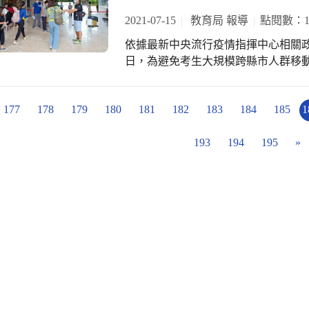
埔區外埔國小柳禎佑老師及南屯區黎
生)請於本(110年)7月23日(五)前
導下，共同舉辦了AWS雲端職業挑戰
上閱讀認證系統，指導孩童善用公共
2021-07-15
教育局 報導
點閱數：11
表)。 教育局楊振昇局長表示，雖然原有的國際互訪因疫情而被迫暫緩，但許多學校
停學的情況下，慢慢了解雲端在各行
樹義國小陳巧孟老師則是以臉書粉絲
轉以視訊方式，持續與國外學校交流
依據最新中央流行疫情指揮中心相關政
位學習，為未來就業扎根。長達四個
出版的好書，讓闔家都能一同沉浸在書
將持續規劃相關計畫，持續培養「立
日，為避免考生大規模跨縣市人群移
諮詢服務、企業專題影片等多元形式，
辨識真假訊息及學習網路使用禮儀，
阻而停下國際化的腳步。
盟（以下簡稱中策聯盟）主辦縣市雲林
高工新興科技遠距示範服務中心以工業
人的短篇小說作為線上課程教材，製
年度中策聯盟命題工作。 中市教育局表示考量本市試務工作人員及考生眾多需承擔
促進高級中學持續強化新興科技教學
憫與同理心，帶給家長與孩子們不少溫
177
178
179
180
181
182
183
184
185
1
高度群聚染疫風險、入闈人員招募不
性學習課程，致力提供師生體驗新興
時代，難免倉皇失措，但越是「疫起
停止辦理110學年度市立國民中學、國民小學
鄉差距，成就每一位學生。 國教署對
彼此當彼此的照明。透過輔導團提供
193
194
195
»
益，本次初試報名開放已報名考生退費，請
部地區推廣中心主題特色為智慧製造
信我們都能攜手一起度過。
止至本市教師甄選網站（國中：https://tch17
室，推動相關課程與研習，結合在地
園：https://tch170.twrecruit.
未來更大的競爭力。 臺中市政府教育
科技遠距技術，順應疫情改以遠端控
分享全國學生共學成長，就是素養教
慧城市的臺中而言是必要的，因此超
學習作為基礎，針對各行各業採用的
程，培育產業所需之軟體開發、雲端
才，期能縮短學用落差，實現臺中技