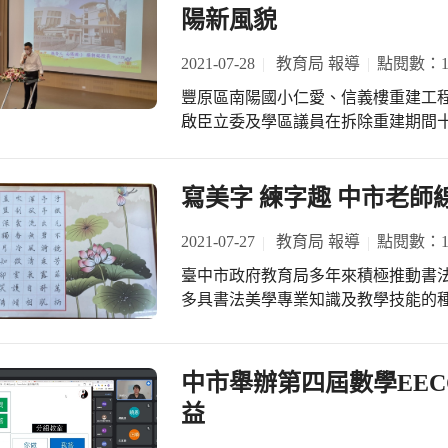
陽新風貌
2021-07-28
教育局 報導
點閱數：11
豐原區南陽國小仁愛、信義樓重建工
啟臣立委及學區議員在拆除重建期間
校進行工程視察，了解工程施工進度
委、學區議員及市府聯合向教育部極
建工程總經費1億469萬元，由教育部補
寫美字 練字趣 中市老師
編，仁愛、信義樓共28間教室，為地上4層樓的建築物。 
委、張瀞分議員、教育局長楊振昇陪
2021-07-27
教育局 報導
點閱數：14
市長表示，南陽國小是全市班級數最多
臺中市政府教育局多年來積極推動書
在校長及教職員工努力下各項教育工
多具書法美學專業知識及教學技能的種
工後的視察，看到了學校、建築師及
教學線上研習。 教育局表示，推展文
的校舍呈現眼前，讓孩子可以在既安
教育局早於103年即於后里區內埔國
喜。 盧市長進一步表示，仁愛、信義
法教學資源中心」持續不斷為教師們
中市舉辦第四屆數學EEC
即全額補助1,461萬元給南陽國小
學研習更深受教師們的青睞，連外縣市教
益
120萬元改善校門周邊環境，另再補助
動，於系統開放報名後35分鐘即秒殺
完工見到南陽國小校園多了一間以森
老師表示，本次2日的研習課程內容豐