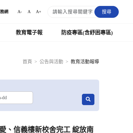
搜尋
A-
A
A+
務網
教育電子報
防疫專區(含紓困專區)
首頁
公告與活動
教育活動報導
愛、信義樓新校舍完工 綻放南