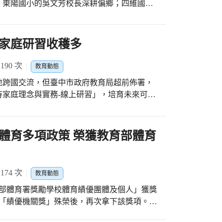
的辦理成效，甚至及時針對老師們有疑慮的地
，東陽國小的吳文芳校長深耕偏鄉；四維國小
管東管西，每天免不了要吵架，奇怪耶！本來
能藉由一步步的攜手參與臻至專業熟練，更有
志秋主任開設全國唯一「1+3+4契合式冷凍
該怎麼做啦？」伴隨疫情期間，許多家長子女
，臺中市擁有極其豐富的資源與支援系統，例
師不放棄特教學生，正向教學讓學生愛上學
心力交瘁，無法有效控制情緒；而線上學習的
群、揪團共學平臺等，廣泛地提供在地教師所
家庭研習收穫多
待在家中與家長相處，而焦躁難安、情緒高
孕育優質師資，也鼓勵在地深耕。 單打獨鬥
程，並且推動品德教育，以「誠」領導學校，
，陳志恆諮商心理師建議家長先安頓自我情
長存，透過教學設計與實作、素養教案分享、
市友善校園特優學校與亮點學校等殊榮。 四
90 次
教育動態
才能幫助孩子穩定失控的情緒。家長更要時常
互利的風潮，能建立自發、互動、共好的精進
8年推動「站在巨人的肩膀看世界～向典範學品
「肯定的言語」讚賞孩子的努力，提供孩子正
地跨國交流，但臺中市政府教育局超前佈署，
教學中，也讓眾多學子獲得學習所需的養分，
藝術與人文等教育，結合社會資源至臺南市樹
責只會換得青少年子女的疏遠。家長對孩子行
家庭理念與實務-線上研習」，培育未來可擔
造生生不息的循環。
程及資源助偏鄉，創新校務經營。 臺中高
個孩子都有被理解的需要，選擇理解、傾聽、
際交流後，可立即接待外國學生赴臺中，研習
4契合式冷凍空調產學專班」，從國中技藝班、
受家長隱含著愛及善意的建議。 臺中市政府
rmley Wu、前高雄大學秘書孫瑜謙教授、上石國
手專班，合組策略聯盟，推行8年一貫的冷凍空
工作步調改變，親子相處方式也要有所調整，
及惠文高中蔡淇華主任以親身的經歷，來說明
體育多項政策 榮獲教育部體育
當學生的貴人，牽引他走一條不一定平坦，但
，如手做廚藝DIY、觀賞及分享電影等，把
意事項。 Amanda老師表示，臺灣屬於
美好的回憶，也避免將工作壓力帶入親子相處
轉，然而歐美國家大多屬於「低語境文化」國
用學生的特質，運用可觸知符號客製化的引領
間的關係。
，環境傳遞的暗示信息較少。反觀「高語境文
試多感官方式教學，營造正向教學氣氛，讓學
74 次
教育動態
情，所以網路的表情貼圖就起源於亞洲。他以
教育部體育署獎勵學校體育績優團體及個人」獲獎
公需要新的牙膏時，他會說：「老婆，牙膏用
位積極投入的師長。每一位付出的老師，都是
獲「績優機關獎」殊榮後，再次拿下該獎項。同
要拐彎抹角？為何不直接說你要新牙膏？」講
更享受」及石城國小以「全校師生一起玩體
片，挑戰學員的認知，例如某個國家的喪禮，