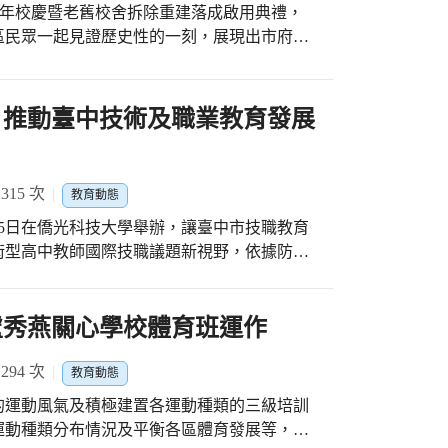
暨反黑觀念扎根，與警察局、社會局共築社會
4週年校慶暨老舊校舍拆除重建落成啟用典禮，
」跨域防護網，同為打造「無毒校園、宜居城
區民眾一起見證歷史性的一刻，展現出市府對
都能一起來拒毒反毒，讓臺灣共同邁向和諧美
市長表示，原有北棟校舍曾是學校教學重要場
社區民眾共同記憶，但經詳評專業鑑定屬耐震
府瞭解全校師生和社區家長的期望，本次經費
壇 推動臺中技術及職業教育發展
工程經費6,516萬3,000元，合計7,338萬
新校舍將提供給全校師生更優質的教學環境。 新
為行政空間，三樓為光正國小圖書館暨社區共
15 次
教育動態
，相關設備經費向教育部爭取補助200萬元，
15日在僑光科技大學舉辦，讓臺中市技職教育
萬元，提供學生更友善、多元的學習環境，也為社
術型高中教師國際技職議題新視野，依據防疫
楊振昇局長表示，光正國小是一所優質的學
壇，邀請公益平台文化基金會董事長嚴長壽、
景，醒獅鼓藝、行動學習及多元社團為學校特
for U執行長黃偉翔、產業代表巨大集團等重量級
工程竣工後
盧秀燕關心學校體育班運作
決既有老舊校舍安全堪虞的問題外，同時提升
專題演講，進行沙龍論壇，為臺中技職教育提
境。
侯世光、國際技能競賽汽車技術職類副裁判長
94 次
教育動態
lls for U協辦跨領域課程設計，為臺中市技
的運動風氣及積極建置各運動種類的三級培訓
運動種類分布情況及平衡各區體育發展等，逐
20年前即關注技職教育的轉變，認為廣設高