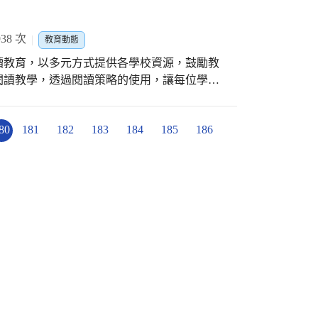
蒂芬・柯維(Stephen Covey，
習慣」融入課程規劃，並運用影像、紙媒及在地文物
38 次
教育動態
。探究主題課程於學校實施成效卓著，不僅豐
讀教育，以多元方式提供各學校資源，鼓勵教
為閱讀領航人，拓展閱讀的影響力。 韶卿老
閱讀教學，透過閱讀策略的使用，讓每位學子
域課程，如何運用探究策略帶領學生進行文史
落實自發、互助、共好的素養體現。 臺中市
領導人」切入，除了提供解決學童閱讀偏食、
協助中學教師將閱讀策略融入各領域教學，於
寫作等實用的讀寫策略外，並示範如何將七個
80
181
182
183
184
185
186
西分館辦理圖書教師研習。閱讀教育輔導團國中
參與研習的老師不僅能從她的講解中學到設計
教育局豐富的資源提供臺中市各國中教師們使
主題探究，也能習得各種有趣實用的閱讀推廣
，同時也是閱讀磐石獎的推手-北新國中陳茂
育的初衷為起點，回溯自己踏入閱讀領域的經
師，為臺中市圖推教師們進行一場跨域走讀的
，讓研習老師迅速獲得「何謂閱讀推廣」的概
終為始的閱讀思維，曾經帶領學生採訪文學大
主軸：報書直播、圖書館企劃，細述其以圖書
段話:「最大的閱讀不在教室，不在圖書館，
，她在研習中一步一步引領老師們學會運用目
閱讀意識與實作的走讀範例，期能建立與會教
停課不停學、閱讀一整年的理念。 教育局
領老師們走出校園，來到將綠建材、低碳節能
設計閱讀共備研習課程時，除了考量課程的實
溪西分館，亦期讓教師們一同感受城市新美學
、新議題，期望藉由閱讀教育的推廣，提升學
則分享課程與學習單設計的經驗，從圖書館走
不僅介紹主題探究課程的設計步驟與方法，還
想圖書館，期讓參與的老師們能更加了解如何
在閱讀教育輔導團的用心規劃下，教師們能順