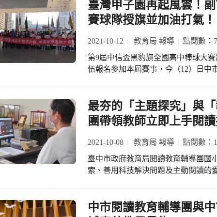
臺灣甲子園再起風雲！副
投入推動生命教育課程，帶領孩子豐
到現在轉型為科技大學，在中部地區享
賽球隊授旗並加油打氣！
名護理師、每3名醫檢師、每2名放射
中市長一同見證中臺科技大學師生55
2021-10-12
教育局 報導
點閱數：7
中臺科技大學有全國首間設置於大學
第9屆中信盃黑豹旗全國高中棒球大賽將
醫護相關系所的專業、師資及設備，
伍報名參加本屆賽事，今（12）日中
境，以最完善的老人照護服務團隊，
辦授旗典禮暨誓師大會，副市長令狐
化，並與臺中市慈明高中照顧服務科合
擊、旗開得勝。 黑豹旗高中棒球大賽
在醫院工作2天在校讀書，符應國家正在推動的長
所學校參賽，這次參賽隊伍中，除市
最夯的「主題探究」與「
肯定中臺科技大學是在地深耕用心辦
方式，培養學生對於棒球的熱愛與球
學，期盼學校以百年大計為目標，為
團帶領教師立即上手閱讀
賽，相信在各界人士祝福和關心之下，
福校園，給學子更舒適的學習環境，
各級學校球隊在去年比賽中，表現優
在地就業，讓臺中市的產業留住好的
2021-10-08
教育局 報導
點閱數：15
中、新民高中、葳格高中等3所社團型
臺中市政府教育局閱讀教育輔導團國
再厲，朝冠軍邁進。從這次報名參賽
索、善用科技解決問題及主動閱讀的愛
正朝向兼顧競技與普及推廣，並逐步
廣共備線上研習。 臺中市近年來推動
手培育。 因本次賽事場地分布於全國
推手皆有亮眼的表現，此次研習特別邀請
要多注意自身的安全與健康，並期許
北屯區四張犁國小陳韶卿老師及北區
中市閱讀教育輔導團與中
敗不餒的運動家精神，如此才能將平
讀教育推廣的經驗。 四張犁國小陳韶