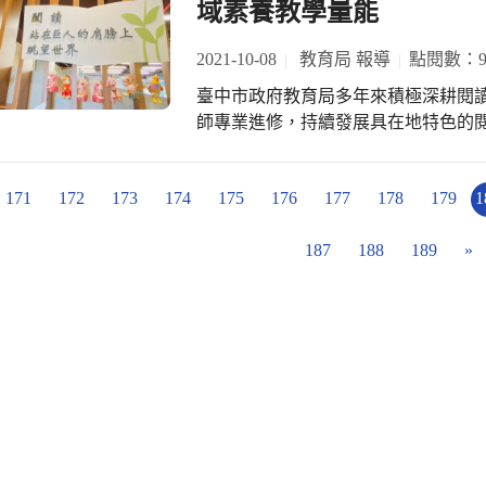
自我、挑戰自我，為臺中市爭光！
域素養教學量能
合學校願景「書香校園」，將美國管理大師史
1932~2012)「高效能人士的7個
2021-10-08
教育局 報導
點閱數：9
等多元文本設計出一系列的探究主題
臺中市政府教育局多年來積極深耕閱
厚了學生的閱讀素養，同時也讓孩子成
師專業進修，持續發展具在地特色的
師分享以「走讀磺溪、書寫大肚」跨
達到十二年國教課程綱的總目標，進而
采風的歷程。她從「讓孩子成為書香
政府教育局閱讀教育輔導團國中組為
勇於上台發表、關注在地文化及樂於
171
172
173
174
175
176
177
178
179
1
今(8)日與臺中市立圖書館合作於溪
好習慣的概念融入主題探究課程，讓
組領召校長廖玉枝表示，輔導團為讓
探究議題課程的方法，帶領學生進行
187
188
189
»
用，此次研習安排輔導團的2位輔導員
技巧。 立人國小李逸菁老師以閱讀教
松組長與漢口國中張文銘主任擔任講
驗，並藉由立人國小的閱讀風景短片
實作與課程設計。 張文銘主任分享以
念。除此，還分享她的閱讀推廣兩大
師黃春明老師時，黃老師送給師生的一
館為基地所發展出來的系列好讀活動
而是對於天與地之間的生活」。透過
前最夯的直播方式推銷好書與閱讀，體現
師們返回課堂後實踐的鷹架。此次帶
楊振昇局長表示，閱讀教育輔導團於
特色作為創建初衷的臺中市立圖書館
用性與延續性外，亦融入教育新思潮
的活力與創意。 北新國中陳茂松組長
生的閱讀素養。此次共備研習內容，
讀、文本閱讀素養、小小導覽員到夢
分享利用網路行銷閱讀的策略，期待