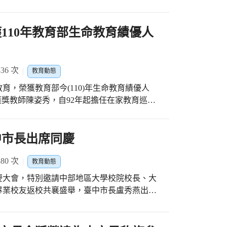
學校教練、選手們平日辛勤耕耘的成果亦呈現
學研應重視技職教育的發展，鼓勵臺灣的年輕
成績上，在在顯示臺中市體育運動的蓬勃發
與優勢，以更具國際觀、更高的視野來省思自
110年教育部生命教育績優人
大雅國小創校124年來培育出許多優秀人才，
械工廠及精密工業公司，成立口罩國家隊，同
班級設立，學校體育班招收有排球、籃球、桌
功臣絕對是培育優良製造業人才的臺中技職學
於國內各項錦標賽事屢獲佳績，深獲家長與社區
36 次
教育動態
習，瞭解日常練習情況，也傾聽學生的需求，
，與產業脈動息息相關，為能發掘學生的潛能
，榮獲教育部今(110)年生命教育績優人
及社區等多方面共同用心經營，讓學生獲得完
教師。故期能藉由論壇交流，建立教育行政機
 獲獎教師陳姿秀，自92年起擔任在家教育巡迴
平台，促進教育政策規劃與推動的良性發展，
特教學生的家庭帶來前進動力與希望，用心陪
各項大型運動賽事，除提供優秀選手更多切磋
力支持，持續透過多元方式、同步產業與時俱
的家庭，尋找民間資源申請圓夢計畫補助，讓
舉辦，凝聚全體市民對體育運動的關心與重
，實現臺中技術及職業教育發展藍圖。
也為願意學習實驗課程的腦癌孩子，借用實驗
中市長出席同慶
努力。
教教師期間，為學生找尋更多教室以外的學習
與耐心，努力讓孩子學會生活上的事。 陳姿
80 次
教育動態
手這樣一點點的奇蹟出現，他也會日夜期盼!
校慶大會，特別邀請中部地區大學校院校長、大
許會遲到，或許需練習很多次，才能學會一點
畢業校友返校共襄盛舉，臺中市長盧秀燕出席
能創造出更獨立的生命價值，即使是生命中的
文關懷」辦學宗旨表示市政府對學校支持與肯
府教育局表示，感謝每個第一線對孩子無私奉
臺中市也將持續耕耘生命教育，鼓勵教師一起
從早期「中臺醫專、專醫臺中」的五專時期，