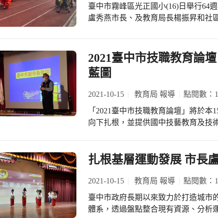
完善反毒網絡，並強化校園反毒牆籬
籌、為全體市民爭光！
臺中市霧峰區光正國小(16)日舉行6
與校園，建立「縱向支援、橫向合作
盧秀燕市長、及教育局長楊振昇和社
市」的生活環境而努力，並希望各界
於學校的建設與教育文化的重視。 盧
好的無毒家園。
所，作育無數英才，也是光正校友及
能力不足，有使用安全上的疑慮，市
2021臺中市技職教育論
由教育部補助822萬4,000元，及市府籌編
藍圖
7,000元，校舍得以拆除重建，今日
校舍西側為教學大樓，東側一、二樓
2021-10-15
教育局 報導
點閱數：13
讀站，設置數位視聽及多功能學習空間
「2021臺中市技職教育論壇」將於本
及市政府自籌款80萬元，合計280
向下扎根，並提供國中技藝教育及技
區打造一座優質的活動場域。 教育局
規定，舉辦分流式臺中市技職教育論
校，以健康、快樂、勤奮、樸實為願
國際技能組織副會長林三貴、Skills 
色，校內外表現出色，獲得地方一致好評。 光正國小阮志偉校長表示，
來賓與談。 本論壇由公益平台文化基金會董事長嚴長壽及國際技能組織副會長林三
扎根基層運動發展 市長
整個教學環境設施更為完善，除了解
貴為技職教育的現況與未來發展發表
教育品質，並為學生創造優質教學環
供建言，並邀請臺灣裁判團隊召集人
2021-10-15
教育局 報導
點閱數：12
朱大江及歷屆技職國手分享經驗，及由Ski
臺中市政府長期以來致力於打造城市
術型高中教師進行培力工作坊。 以「觀光旅遊讓臺灣和世界交朋友」為職志，有
體系，透過盤點整合現有資源、分析
「臺灣觀光教父」之稱的嚴長壽先生在