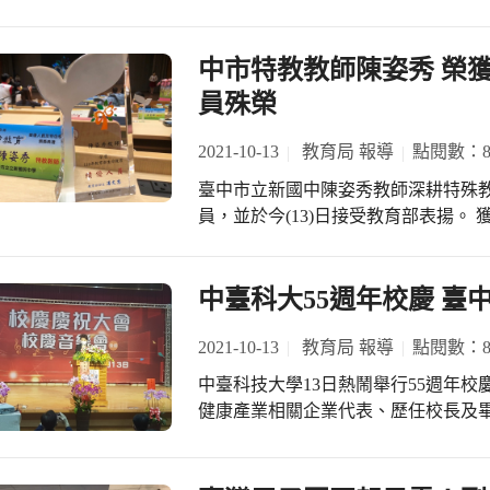
步完善基層優秀選手培育及養成。而
中大學，稀釋了技職教育，呼籲產官
在各項聯賽及全國性運動賽會的優異
人找到自信與熱忱、發掘自己的潛能
展。 市長盧秀燕為關心學校體育班運作與基層體育運動扎根情形，於（14）日前往
中市特教教師陳姿秀 榮獲
己的未來。 長期在民間耕耘技職教育的公益組織Skills for U執行長黃偉翔表示，臺
大雅區大雅國民小學訪視，市長表示，
員殊榮
灣面對嚴峻的疫情下，中部有多家機
也長期深耕多元社團發展與特殊才能
心協力捍衛全國人民的健康，背後的
球及跆拳道等4個運動種類，各種類
2021-10-13
教育局 報導
點閱數：8
校教師。 臺中市政府教育局局長楊振昇表示，「一技在手，希望無窮」，技職教育
民眾肯定。今天到學校除關心學生學
是國家經濟發展的重要人才培育體制
臺中市立新國中陳姿秀教師深耕特殊教育
期望透過臺中市政府、教育局、學校
與優勢，其中扮演最重要的角色就是
員，並於今(13)日接受教育部表揚。
善照顧與發展多元潛能。 臺中市未來將持續努力完善三級培育機制，保障學生運動
關與基層教師間溝通、建言、互動之
輔導班教師，足跡踏遍原臺中縣，為
員升學權益，另外也將積極爭取辦理
市府會繼續與學校作為技職師生最有
伴孩子讀書、說故事，更為經濟困頓
交流的舞台外，亦期望透過運動賽會
進健全發展技職教育，縮短學用落差
氣切臥床的孩子從此世界變得寬闊，
中臺科大55週年校慶 臺
視，一起為臺中市的運動發展加油、
器材，一起學習。陳姿秀擔任學校特
資源，陪伴在學生身旁付出無私的愛心
2021-10-13
教育局 報導
點閱數：8
秀教師表示，就算臥床的孩子只有動動
中臺科技大學13日熱鬧舉行55週年
這些孩子或許無法選擇好走的路，或
健康產業相關企業代表、歷任校長及
點，但堅信唯讓孩子自己完成任務才
同慶，並為該校秉持「技術專業、人
不幸，也能從中看見希望。 臺中市政
定。 創立於民國55年的中臺科技大學是一所歷史悠久、教學卓越的優質科技大學，
獻的教育人員，點亮每個生命的希望!
尤其在大健康領域中更是名聞遐邇，