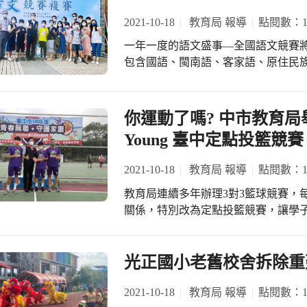
2021-10-18
教育局 報導
點閱數：13
一年一度的語文盛事—全國語文競賽將於本
包含國語、閩南語、客家語、原住民
作文等競賽項目。為遴選代表臺中市
果，臺中市語文競賽複賽於10月16、
教育局長官特別到場為每位辛苦的指導
你運動了嗎? 中市教育局
競賽的成績斐然，可以看出教育局長
Young 臺中定點投籃競
上的努力與成效！許多參加語文競賽
的語文能力培養，讓他們在人生多場
2021-10-18
教育局 報導
點閱數：13
現，例如去(109)年沙鹿國中陳歆閔同
教育局連續多年辦理3對3籃球競賽，
年會考中考出5A++、作文6級分的大
關係，特別改為定點投籃競賽，讓學
就開始參加客語演說比賽的李秉倫同
動、「投」向健康。 為培養學生全人
機會，雖然最後未能獲得特優，但在今(
律運動之良好習慣，教育局每年辦理
家語文暨社會科學學系，繼續精進他一
舞以及創意寫生等，提供青年學子展
光正國小老舊校舍拆除重
情延賽，但大家對語文的熱情未曾熄
及預防犯罪效果。 教育局表示，為了
施，以期讓每位競賽員在最安全的競
單位以及民間團體的力量辦理多元活
2021-10-18
教育局 報導
點閱數：13
許每位競賽員皆能全力以赴，通過複