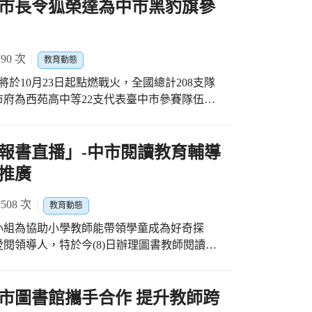
市長令狐榮達為中市黑豹旗參
富自己生命，發揮自我價值。
有「中臺科技4321」美譽，中部地區平均每4
師及每1名牙技師都是中臺科技大學畢業生，臺
年來持續努力與進步，共同創造的美好成果。
90 次
教育動態
校園內的「謙和賀」日間照顧中心，整合學校
於10月23日起點燃戰火，全國總計208支隊
創造一個具備老少共學及青銀共好的特色環
市府為西苑高中等22支代表臺中市參賽隊伍舉
提供臺中市民優質的長照服務，落實在地老
榮達也到場勉勵選手，並預祝各隊能強棒出
作「3十4直升產學合作學程」，大學期間4天
臺中市從第1屆4所學校參賽，一直到本屆有22
照相關政策。 盧秀燕市長表示，
內傳統棒球運動推動學校外，其餘學校以社團
報書直播」-中市閱讀教育輔導
學的優質學校，也是一所善盡社會責任的好大
技，鼓勵學生利用假日或課餘時間集訓與參
國家社會持續培養優秀的下一代，打造優質幸
推廣
各球隊將全力以赴，打出最好成績。 臺中市
共同培養在地人才，產界在地用才，學子願意
異，除興大附農勇奪全國季軍外，更有龍津高
人才，創造最幸福城市。
08 次
教育動態
式的學校進入64強，副市長鼓勵各校選手再接
小組為協助小學教師能帶領學童成為好奇探
隊數踴躍的情形中可以看出，臺中市棒球運動
閱領導人，特於今(8)日辦理圖書教師閱讀推
向下扎根，遍地開花結果，更有利優秀運動選
閱讀教育成績斐然，不論是閱讀磐石或是閱讀
各縣市球場，副市長叮囑選手們出門在外比賽
分別榮獲110年、109年閱讀推手的臺中市
選手們應牢記教練平時的指導，秉持勝不驕、
立人國小李逸菁老師，與各校圖書教師分享閱
市圖書館攜手合作 提升教師跨
時累積的實力發揮出來，在比賽中盡情地展現
卿老師以「閱讀是翻轉生命之鑰 」為發想，配