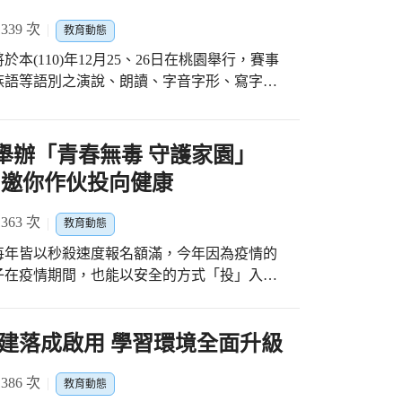
39 次
教育動態
(110)年12月25、26日在桃園舉行，賽事
族語等語別之演說、朗讀、字音字形、寫字及
參賽之優秀競賽員，並展現優異的語文教學成
17日在豐原區瑞穗國小隆重登場，臺中市政府
老師及競賽員加油。 臺中市歷年來全國語文
舉辦「青春無毒 守護家園」
期深耕語文教育以及各級學校教師在語文教學
賽 邀你作伙投向健康
的競賽員，不僅在語文競賽中大放異彩，長期
重要關鍵的評鑑考試中都有令人刮目相看的表
63 次
教育動態
學不但奪得國中組作文全國特優，更在今(110)
每年皆以秒殺速度報名額滿，今年因為疫情的
滿貫，成為臺中一中新鮮人。 另從國小四年級
子在疫情期間，也能以安全的方式「投」入運
學，在就讀高三時取得代表臺中參加全國賽的
發展，鼓勵學生參與正當休閒活動，以培養規
110)年初，以繁星推薦方式進入中央大學客
以反毒為主題之各項正當休閒活動，如反毒飆
直以來熱愛的客家語。 今年語文競賽雖因疫
現自我的舞台，並達到反毒、拒絕毒品誘惑，
建落成啟用 學習環境全面升級
滅，初賽及複賽承辦學校皆落實各項防疫措
響應政府拒毒反毒的重要政策，除了結合各級
賽環境中大放異彩。教育局長楊振昇表示，期
動外，也建立聯繫、協調、轉介及追蹤輔導的
86 次
賽激烈的考驗，代表臺中市在全國賽拔得頭
教育動態